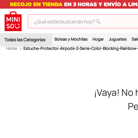
¿Qué estás buscando hoy? 🔍
TÉRMINOS MÁS BUSCADOS
Bolsas y Mochilas
Hogar
Juguetes
Sal
1
.
peluches
Estuche-Protector-Airpods-2-Serie-Color-Blocking-Rainbow-
2
.
hello kitty
3
.
bt21s
4
.
chiikawas
5
.
my melody
¡Vaya! No
6
.
tomatodo
Pe
7
.
harry potter
8
.
stitch
9
.
peluche