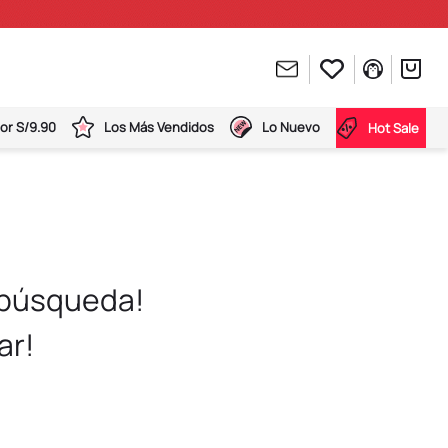
or S/9.90
Los Más Vendidos
Lo Nuevo
Hot Sale
 búsqueda!
ar!