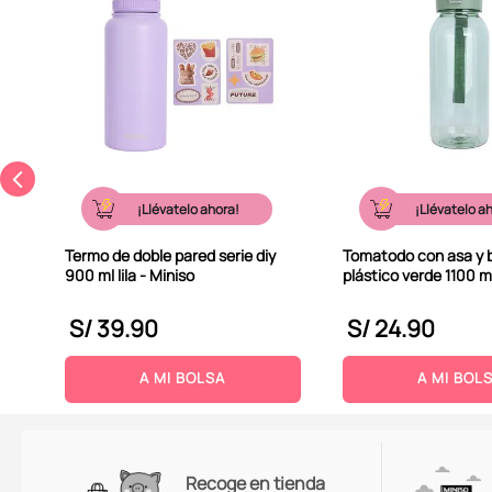
n
800
¡Llévatelo ahora!
¡Llévatelo a
Termo de doble pared serie diy
Tomatodo con asa y b
900 ml lila - Miniso
plástico verde 1100 m
S/
39
.
90
S/
24
.
90
A MI BOLSA
A MI BOL
Recoge en tienda