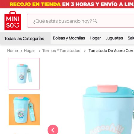
¿Qué estás buscando hoy? 🔍
TÉRMINOS MÁS BUSCADOS
Bolsas y Mochilas
Hogar
Juguetes
Sal
1
.
peluches
Hogar
Termos Y Tomatodos
Tomatodo De Acero Con Co
2
.
hello kitty
3
.
bt21s
4
.
chiikawas
5
.
my melody
6
.
harry potter
7
.
tomatodo
8
.
stitch
9
.
peluche