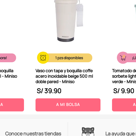
hora!
1
¡L
oquilla
Vaso con tapa y boquilla coffe
Tomatodo de
l - Miniso
acero inoxidable beige 500 ml
sorbete ligh
doble pared - Miniso
verde - Mini
S/
39
.
90
S/
9
.
90
SA
A MI BOLSA
A
Conoce nuestras tiendas
La ayuda que