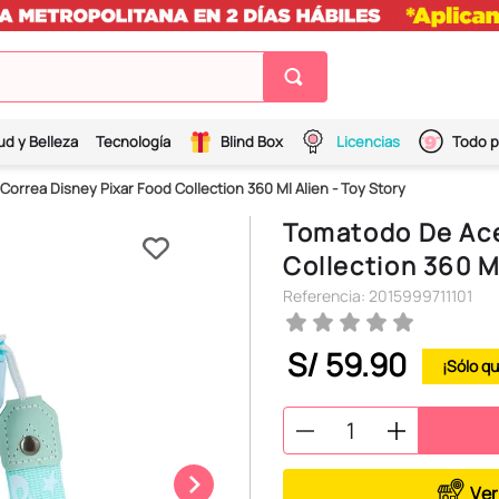
ud y Belleza
Tecnología
Blind Box
Licencias
Todo p
rrea Disney Pixar Food Collection 360 Ml Alien - Toy Story
Tomatodo De Ace
Collection 360 Ml
Referencia
:
2015999711101
S/
59
.
90
Ver