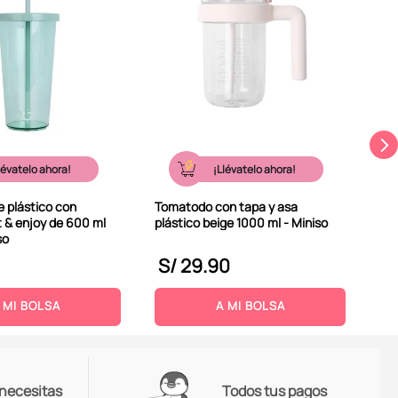
Tap
sil
lévatelo ahora!
¡Llévatelo ahora!
 plástico con
Tomatodo con tapa y asa
t & enjoy de 600 ml
plástico beige 1000 ml - Miniso
so
S/
29
.
90
S
 MI BOLSA
A MI BOLSA
 necesitas
Todos tus pagos