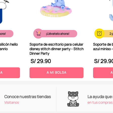
hora!
¡Llévatelo ahora!
2
ilicón hello
Soporte de escritorio para celular
Soporte de b
Sanrio
disney stitch dinner party - Stitch
azul miniso 
Dinner Party
S/
29
.
90
S/
29
.
9
SA
A MI BOLSA
A
Conoce nuestras tiendas
La ayuda que
Visitanos
en tus compras