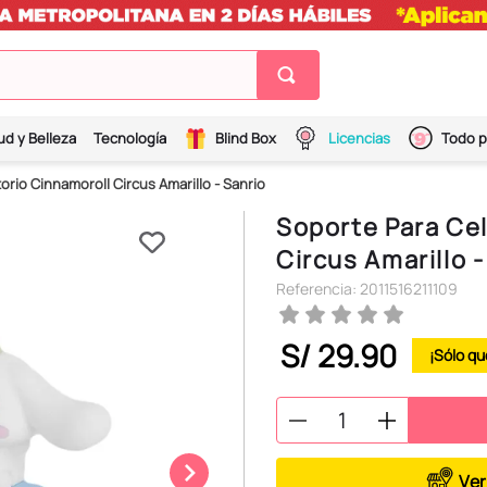
ud y Belleza
Tecnología
Blind Box
Licencias
Todo p
orio Cinnamoroll Circus Amarillo - Sanrio
Soporte Para Cel
Circus Amarillo -
Referencia
:
2011516211109
S/
29
.
90
Ver