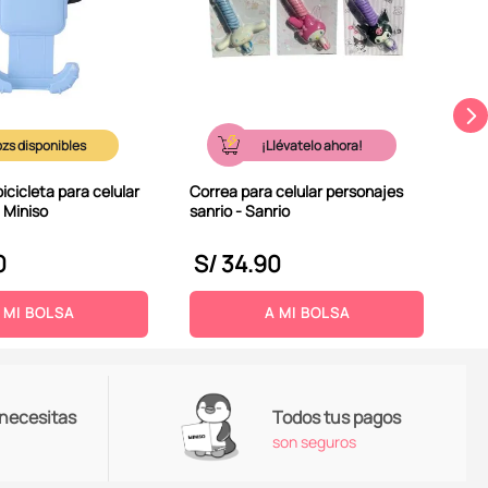
Min
¡Llévatelo ahora!
icicleta para celular
Correa para celular personajes
- Miniso
sanrio - Sanrio
0
S/
34
.
90
S
 MI BOLSA
A MI BOLSA
 necesitas
Todos tus pagos
son seguros