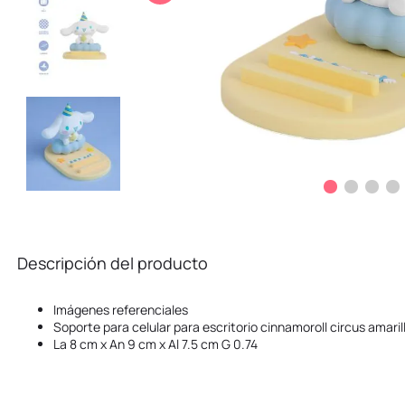
10
.
kuromi
Descripción del producto
Imágenes referenciales
Soporte para celular para escritorio cinnamoroll circus amaril
La 8 cm x An 9 cm x Al 7.5 cm G 0.74