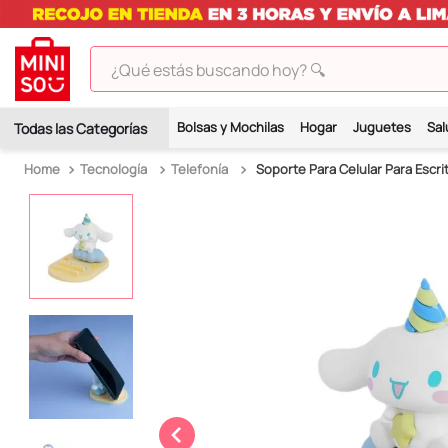
¿Qué estás buscando hoy? 🔍
TÉRMINOS MÁS BUSCADOS
Bolsas y Mochilas
Hogar
Juguetes
Sal
1
.
peluches
Tecnología
Telefonía
Soporte Para Celular Para Escrit
2
.
hello kitty
3
.
bt21s
4
.
chiikawas
5
.
my melody
6
.
harry potter
7
.
tomatodo
8
.
stitch
9
.
peluche