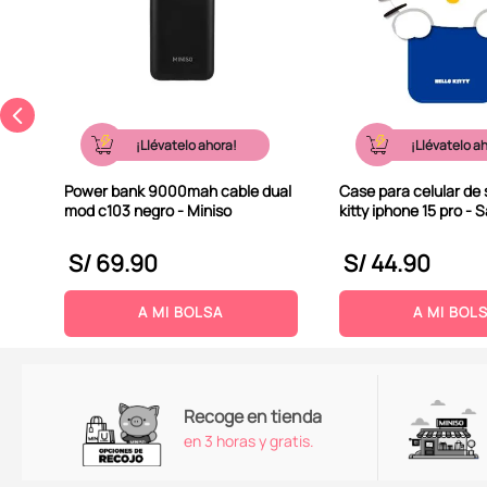
¡Llévatelo ahora!
¡Llévatelo a
Power bank 9000mah cable dual
Case para celular de s
mod c103 negro - Miniso
kitty iphone 15 pro - 
S/
69
.
90
S/
44
.
90
A MI BOLSA
A MI BOL
Recoge en tienda
en 3 horas y gratis.