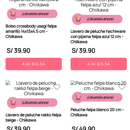
¡Llévatelo ahora!
¡Llévatelo ahora!
Bolso crossbody usagi felpa
amarillo 14x13x4.5 cm -
Llavero de peluche hachiware
Chiikawa
con pijama felpa azul 12 cm -
Chiikawa
S/
39
.
90
S/
39
.
90
A MI BOLSA
A MI BOLSA
¡Llévatelo ahora!
¡Llévatelo ahora!
Peluche felpa blanco 20 cm -
Llavero de peluche rakko felpa
Chiikawa
beige - Chiikawa
S/
39
.
90
S/
49
.
90