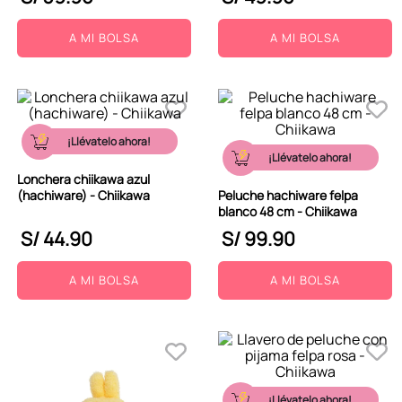
A MI BOLSA
A MI BOLSA
¡Llévatelo ahora!
¡Llévatelo ahora!
Lonchera chiikawa azul
(hachiware) - Chiikawa
Peluche hachiware felpa
blanco 48 cm - Chiikawa
S/
44
.
90
S/
99
.
90
A MI BOLSA
A MI BOLSA
¡Llévatelo ahora!