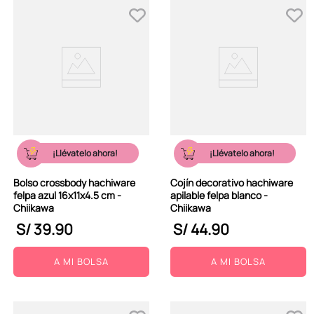
¡Llévatelo ahora!
¡Llévatelo ahora!
Bolso crossbody hachiware
Cojín decorativo hachiware
felpa azul 16x11x4.5 cm -
apilable felpa blanco -
Chiikawa
Chiikawa
S/
39
.
90
S/
44
.
90
A MI BOLSA
A MI BOLSA