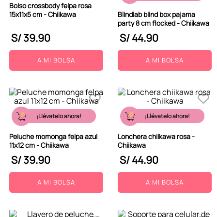
Bolso crossbody felpa rosa
9
.
peluche
15x11x5 cm - Chiikawa
Blindlab blind box pajama
party 8 cm flocked - Chiikawa
10
.
kuromi
S/
39
.
90
S/
44
.
90
A MI BOLSA
A MI BOLSA
¡Llévatelo ahora!
¡Llévatelo ahora!
Peluche momonga felpa azul
Lonchera chiikawa rosa -
11x12 cm - Chiikawa
Chiikawa
S/
39
.
90
S/
44
.
90
A MI BOLSA
A MI BOLSA