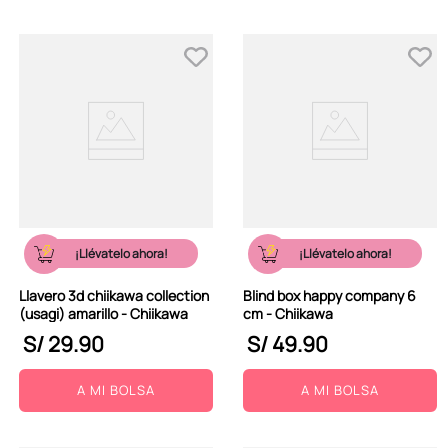
¡Llévatelo ahora!
¡Llévatelo ahora!
Llavero 3d chiikawa collection
Blind box happy company 6
(usagi) amarillo - Chiikawa
cm - Chiikawa
S/
29
.
90
S/
49
.
90
A MI BOLSA
A MI BOLSA