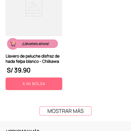
¡Llévatelo ahora!
Llavero de peluche disfraz de
hada felpa blanco - Chiikawa
S/
39
.
90
A MI BOLSA
MOSTRAR MÁS