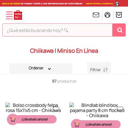
¿Qué estás buscando hoy? 🔍
TÉRMINOS MÁS BUSCADOS
Chiikawa | Miniso En Línea
1
.
peluches
2
.
hello kitty
Filtrar
3
.
bt21s
97
productos
4
.
chiikawas
5
.
my melody
6
.
harry potter
7
.
tomatodo
¡Llévatelo ahora!
8
.
stitch
¡Llévatelo ahora!