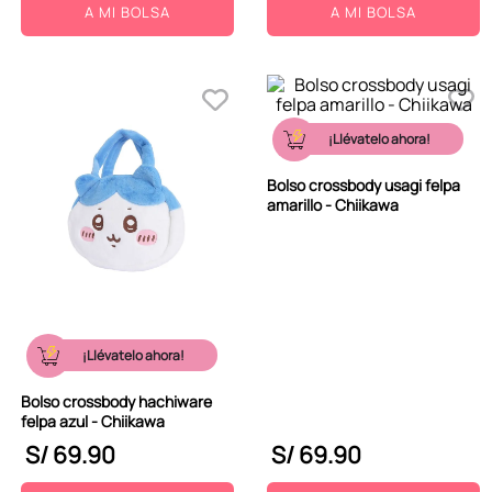
A MI BOLSA
A MI BOLSA
¡Llévatelo ahora!
Bolso crossbody usagi felpa
amarillo - Chiikawa
¡Llévatelo ahora!
Bolso crossbody hachiware
felpa azul - Chiikawa
S/
69
.
90
S/
69
.
90