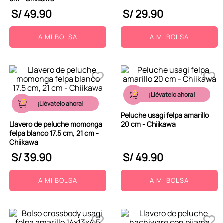
S/
49
.
90
S/
29
.
90
A MI BOLSA
A MI BOLSA
¡Llévatelo ahora!
¡Llévatelo ahora!
Peluche usagi felpa amarillo
Llavero de peluche momonga
20 cm - Chiikawa
felpa blanco 17.5 cm, 21 cm -
Chiikawa
S/
39
.
90
S/
49
.
90
A MI BOLSA
A MI BOLSA