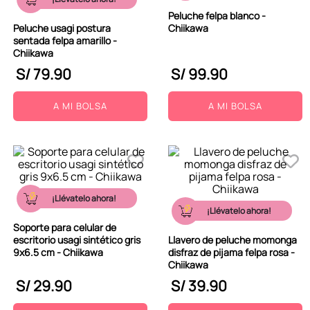
Peluche felpa blanco -
Peluche usagi postura
Chiikawa
sentada felpa amarillo -
Chiikawa
S/
79
.
90
S/
99
.
90
A MI BOLSA
A MI BOLSA
¡Llévatelo ahora!
¡Llévatelo ahora!
Soporte para celular de
escritorio usagi sintético gris
Llavero de peluche momonga
9x6.5 cm - Chiikawa
disfraz de pijama felpa rosa -
Chiikawa
S/
29
.
90
S/
39
.
90