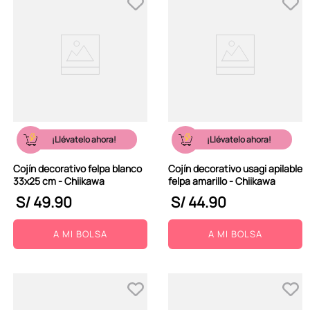
¡Llévatelo ahora!
¡Llévatelo ahora!
Cojín decorativo felpa blanco
Cojín decorativo usagi apilable
33x25 cm - Chiikawa
felpa amarillo - Chiikawa
S/
49
.
90
S/
44
.
90
A MI BOLSA
A MI BOLSA