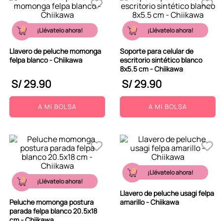
¡Llévatelo ahora!
¡Llévatelo ahora!
Llavero de peluche momonga
Soporte para celular de
felpa blanco - Chiikawa
escritorio sintético blanco
8x5.5 cm - Chiikawa
S/
29
.
90
S/
29
.
90
A MI BOLSA
A MI BOLSA
¡Llévatelo ahora!
¡Llévatelo ahora!
Llavero de peluche usagi felpa
Peluche momonga postura
amarillo - Chiikawa
parada felpa blanco 20.5x18
cm - Chiikawa