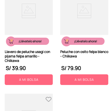
¡Llévatelo ahora!
¡Llévatelo ahora!
Llavero de peluche usagi con
Peluche con osito felpa blanco
pijama felpa amarillo -
- Chiikawa
Chiikawa
S/
39
.
90
S/
79
.
90
A MI BOLSA
A MI BOLSA