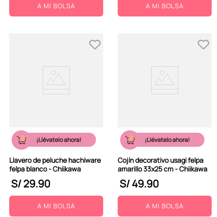
A MI BOLSA
A MI BOLSA
¡Llévatelo ahora!
¡Llévatelo ahora!
Llavero de peluche hachiware
Cojín decorativo usagi felpa
felpa blanco - Chiikawa
amarillo 33x25 cm - Chiikawa
S/
29
.
90
S/
49
.
90
A MI BOLSA
A MI BOLSA