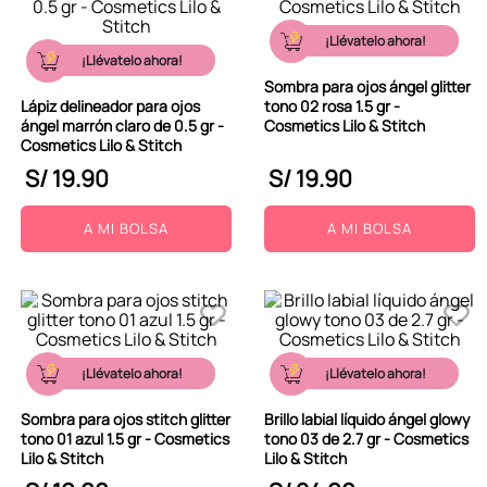
¡Llévatelo ahora!
¡Llévatelo ahora!
Sombra para ojos ángel glitter
Lápiz delineador para ojos
tono 02 rosa 1.5 gr -
ángel marrón claro de 0.5 gr -
Cosmetics Lilo & Stitch
Cosmetics Lilo & Stitch
S/
19
.
90
S/
19
.
90
A MI BOLSA
A MI BOLSA
¡Llévatelo ahora!
¡Llévatelo ahora!
Sombra para ojos stitch glitter
Brillo labial líquido ángel glowy
tono 01 azul 1.5 gr - Cosmetics
tono 03 de 2.7 gr - Cosmetics
Lilo & Stitch
Lilo & Stitch