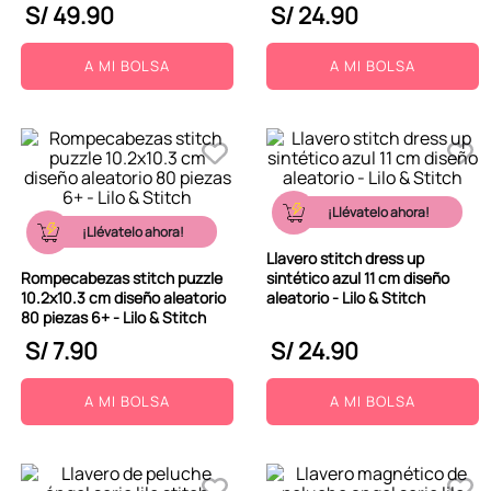
S/
49
.
90
S/
24
.
90
A MI BOLSA
A MI BOLSA
¡Llévatelo ahora!
¡Llévatelo ahora!
Llavero stitch dress up
Rompecabezas stitch puzzle
sintético azul 11 cm diseño
10.2x10.3 cm diseño aleatorio
aleatorio - Lilo & Stitch
80 piezas 6+ - Lilo & Stitch
S/
7
.
90
S/
24
.
90
A MI BOLSA
A MI BOLSA