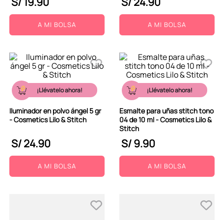
S/
19
.
90
S/
24
.
90
A MI BOLSA
A MI BOLSA
¡Llévatelo ahora!
¡Llévatelo ahora!
Iluminador en polvo ángel 5 gr
Esmalte para uñas stitch tono
- Cosmetics Lilo & Stitch
04 de 10 ml - Cosmetics Lilo &
Stitch
S/
24
.
90
S/
9
.
90
A MI BOLSA
A MI BOLSA