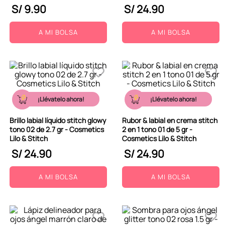
S/
9
.
90
S/
24
.
90
A MI BOLSA
A MI BOLSA
¡Llévatelo ahora!
¡Llévatelo ahora!
Brillo labial líquido stitch glowy
Rubor & labial en crema stitch
tono 02 de 2.7 gr - Cosmetics
2 en 1 tono 01 de 5 gr -
Lilo & Stitch
Cosmetics Lilo & Stitch
S/
24
.
90
S/
24
.
90
A MI BOLSA
A MI BOLSA