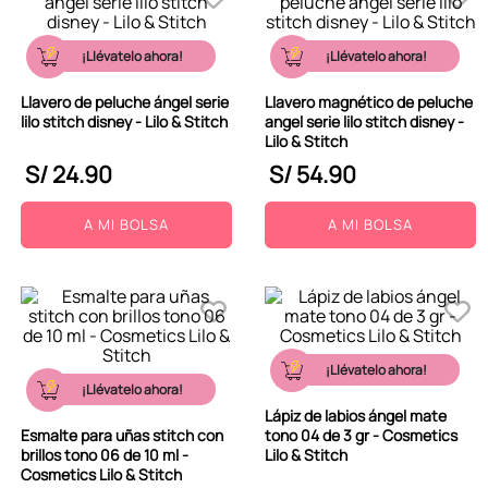
¡Llévatelo ahora!
¡Llévatelo ahora!
Llavero de peluche ángel serie
Llavero magnético de peluche
lilo stitch disney - Lilo & Stitch
angel serie lilo stitch disney -
Lilo & Stitch
S/
24
.
90
S/
54
.
90
A MI BOLSA
A MI BOLSA
¡Llévatelo ahora!
¡Llévatelo ahora!
Lápiz de labios ángel mate
Esmalte para uñas stitch con
tono 04 de 3 gr - Cosmetics
brillos tono 06 de 10 ml -
Lilo & Stitch
Cosmetics Lilo & Stitch