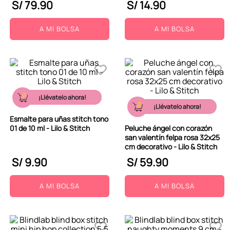
S/
79
.
90
S/
14
.
90
A MI BOLSA
A MI BOLSA
¡Llévatelo ahora!
¡Llévatelo ahora!
Esmalte para uñas stitch tono
01 de 10 ml - Lilo & Stitch
Peluche ángel con corazón
san valentín felpa rosa 32x25
cm decorativo - Lilo & Stitch
S/
9
.
90
S/
59
.
90
A MI BOLSA
A MI BOLSA