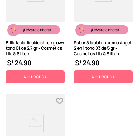
¡Llévatelo ahora!
¡Llévatelo ahora!
Brillo labial líquido stitch glowy
Rubor & labial en crema ángel
tono 01 de 2.7 gr - Cosmetics
2 en 1 tono 03 de 5 gr -
Lilo & Stitch
Cosmetics Lilo & Stitch
S/
24
.
90
S/
24
.
90
A MI BOLSA
A MI BOLSA