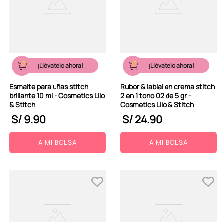
¡Llévatelo ahora!
¡Llévatelo ahora!
Esmalte para uñas stitch
Rubor & labial en crema stitch
brillante 10 ml - Cosmetics Lilo
2 en 1 tono 02 de 5 gr -
& Stitch
Cosmetics Lilo & Stitch
S/
9
.
90
S/
24
.
90
A MI BOLSA
A MI BOLSA