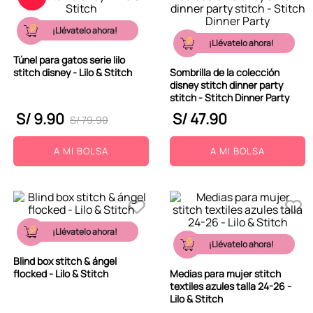
9
.
peluche
¡Llévatelo ahora!
10
.
kuromi
¡Llévatelo ahora!
Túnel para gatos serie lilo
stitch disney - Lilo & Stitch
Sombrilla de la colección
disney stitch dinner party
stitch - Stitch Dinner Party
S/
9
.
90
S/
47
.
90
S/
79
.
90
A MI BOLSA
A MI BOLSA
¡Llévatelo ahora!
¡Llévatelo ahora!
Blind box stitch & ángel
flocked - Lilo & Stitch
Medias para mujer stitch
textiles azules talla 24-26 -
Lilo & Stitch