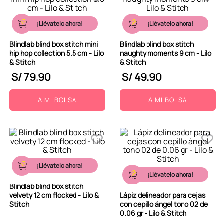
¡Llévatelo ahora!
¡Llévatelo ahora!
Blindlab blind box stitch mini
Blindlab blind box stitch
hip hop collection 5.5 cm - Lilo
naughty moments 9 cm - Lilo
& Stitch
& Stitch
S/
79
.
90
S/
49
.
90
A MI BOLSA
A MI BOLSA
¡Llévatelo ahora!
¡Llévatelo ahora!
Blindlab blind box stitch
velvety 12 cm flocked - Lilo &
Lápiz delineador para cejas
Stitch
con cepillo ángel tono 02 de
0.06 gr - Lilo & Stitch