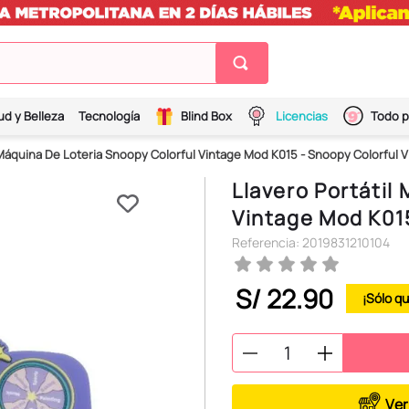
ud y Belleza
Tecnología
Blind Box
Licencias
Todo p
 Máquina De Loteria Snoopy Colorful Vintage Mod K015 - Snoopy Colorful 
Llavero Portátil
Vintage Mod K015
Referencia
:
2019831210104
S/
22
.
90
Ver