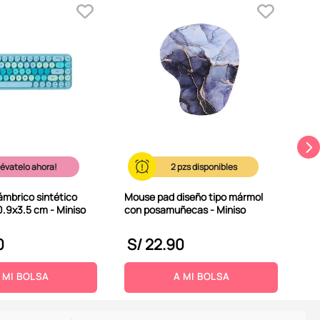
Tec
lif
azu
lévatelo ahora!
2
ámbrico sintético
Mouse pad diseño tipo mármol
0.9x3.5 cm - Miniso
con posamuñecas - Miniso
0
S/
22
.
90
S
 MI BOLSA
A MI BOLSA