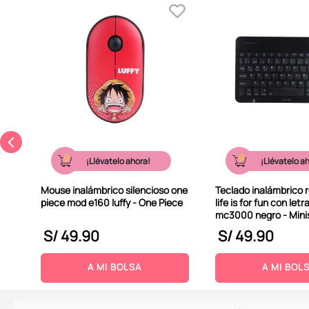
¡Llévatelo ahora!
¡Llévatelo a
Mouse inalámbrico silencioso one
Teclado inalámbrico 
piece mod e160 luffy - One Piece
life is for fun con let
mc3000 negro - Mini
S/
49
.
90
S/
49
.
90
A MI BOLSA
A MI BOL