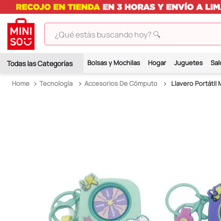
¿Qué estás buscando hoy? 🔍
TÉRMINOS MÁS BUSCADOS
Bolsas y Mochilas
Hogar
Juguetes
Sal
1
.
peluches
Tecnología
Accesorios De Cómputo
Llavero Portátil
2
.
hello kitty
3
.
bt21s
4
.
chiikawas
5
.
my melody
6
.
harry potter
7
.
tomatodo
8
.
stitch
9
.
peluche