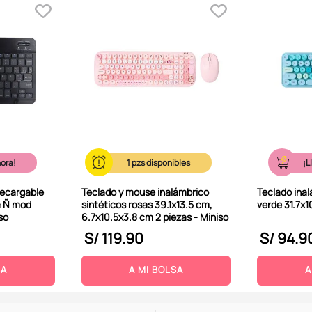
hora!
1
¡L
recargable
Teclado y mouse inalámbrico
Teclado inal
ra Ñ mod
sintéticos rosas 39.1x13.5 cm,
verde 31.7x1
so
6.7x10.5x3.8 cm 2 piezas - Miniso
S/
119
.
90
S/
94
.
9
SA
A MI BOLSA
A