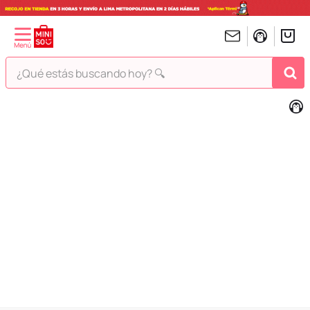
¿Qué estás buscando hoy? 🔍
TÉRMINOS MÁS BUSCADOS
1
.
peluches
2
.
hello kitty
3
.
bt21s
4
.
chiikawas
5
.
my melody
6
.
harry potter
7
.
tomatodo
8
.
stitch