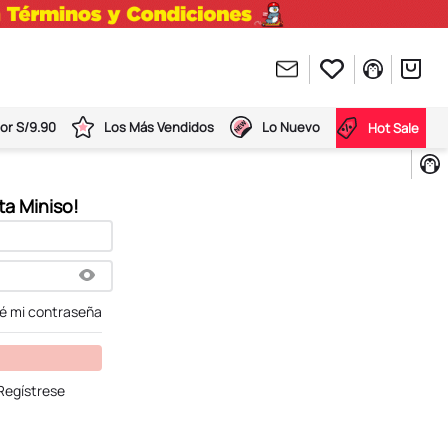
or S/9.90
Los Más Vendidos
Lo Nuevo
Hot Sale
dé mi contraseña
Regístrese