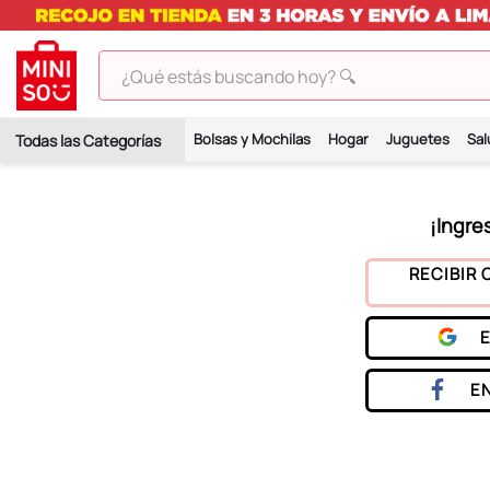
¿Qué estás buscando hoy? 🔍
TÉRMINOS MÁS BUSCADOS
Bolsas y Mochilas
Hogar
Juguetes
Sal
1
.
peluches
2
.
hello kitty
3
.
bt21s
4
.
chiikawas
RECIBIR 
5
.
my melody
6
.
harry potter
7
.
tomatodo
E
8
.
stitch
9
.
peluche