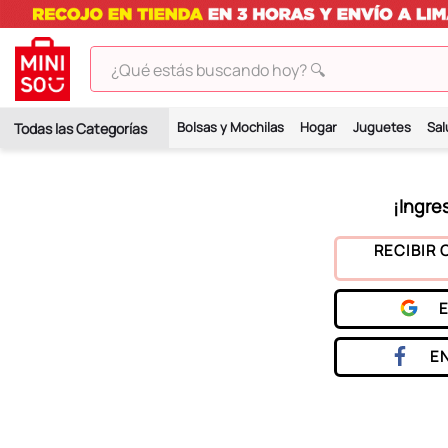
¿Qué estás buscando hoy? 🔍
TÉRMINOS MÁS BUSCADOS
Bolsas y Mochilas
Hogar
Juguetes
Sal
1
.
peluches
2
.
hello kitty
3
.
bt21s
4
.
chiikawas
RECIBIR 
5
.
my melody
6
.
tomatodo
7
.
harry potter
E
8
.
stitch
9
.
peluche