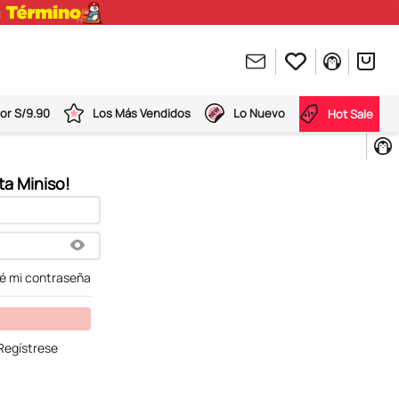
or S/9.90
Los Más Vendidos
Lo Nuevo
Hot Sale
dé mi contraseña
Regístrese