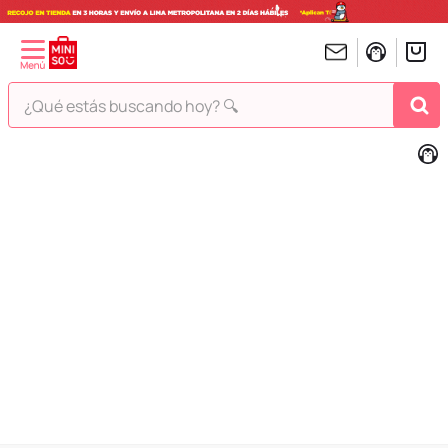
¿Qué estás buscando hoy? 🔍
TÉRMINOS MÁS BUSCADOS
1
.
peluches
2
.
hello kitty
3
.
bt21s
4
.
chiikawas
5
.
my melody
6
.
harry potter
7
.
tomatodo
8
.
stitch