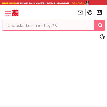
¿Qué estás buscando hoy? 🔍
TÉRMINOS MÁS BUSCADOS
1
.
peluches
2
.
hello kitty
3
.
bt21s
4
.
chiikawas
5
.
my melody
6
.
harry potter
7
.
tomatodo
8
.
stitch