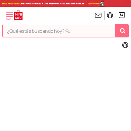
¿Qué estás buscando hoy? 🔍
TÉRMINOS MÁS BUSCADOS
1
.
peluches
2
.
hello kitty
3
.
bt21s
4
.
chiikawas
5
.
my melody
6
.
tomatodo
7
.
harry potter
8
.
stitch