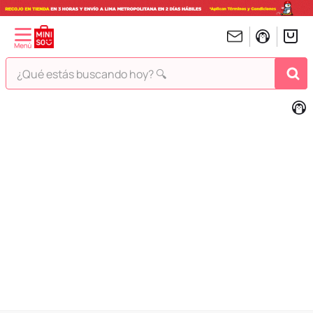
¿Qué estás buscando hoy? 🔍
TÉRMINOS MÁS BUSCADOS
1
.
peluches
2
.
hello kitty
3
.
bt21s
4
.
chiikawas
5
.
my melody
6
.
harry potter
7
.
tomatodo
8
.
stitch