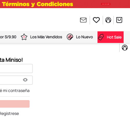
or S/9.90
Los Más Vendidos
Lo Nuevo
Hot Sale
dé mi contraseña
Regístrese