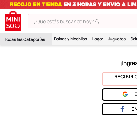
¿Qué estás buscando hoy? 🔍
TÉRMINOS MÁS BUSCADOS
Bolsas y Mochilas
Hogar
Juguetes
Sal
1
.
peluches
2
.
hello kitty
3
.
bt21s
4
.
my melody
RECIBIR 
5
.
chiikawas
6
.
tomatodo
7
.
harry potter
E
8
.
kuromi
9
.
peluche