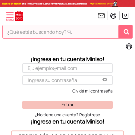
¿Qué estás buscando hoy? 🔍
TÉRMINOS MÁS BUSCADOS
1
.
peluches
2
.
hello kitty
3
.
bt21s
4
.
chiikawas
Olvidé mi contraseña
5
.
my melody
Entrar
6
.
harry potter
¿No tiene una cuenta? Regístrese
7
.
tomatodo
8
.
stitch