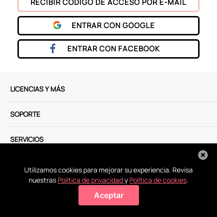
RECIBIR CÓDIGO DE ACCESO POR E-MAIL
9
.
peluche
ENTRAR CON
GOOGLE
10
.
kuromi
ENTRAR CON
FACEBOOK
LICENCIAS Y MÁS
SOPORTE
SERVICIOS
NOSOTROS
Utilizamos cookies para mejorar su experiencia. Revisa
nuestras
Política de privacidad
y
Política de cookies
.
MÉTODOS DE PAGO
Aceptar
Miniso Perú. Todos los derechos reservados © 2025