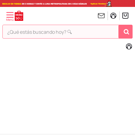
¿Qué estás buscando hoy? 🔍
TÉRMINOS MÁS BUSCADOS
1
.
peluches
2
.
hello kitty
3
.
bt21s
4
.
chiikawas
5
.
my melody
6
.
harry potter
7
.
tomatodo
8
.
stitch