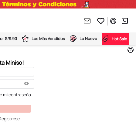
or S/9.90
Los Más Vendidos
Lo Nuevo
Hot Sale
dé mi contraseña
Regístrese