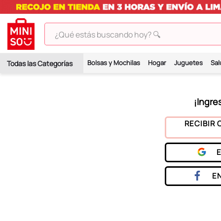
¿Qué estás buscando hoy? 🔍
TÉRMINOS MÁS BUSCADOS
Bolsas y Mochilas
Hogar
Juguetes
Sal
1
.
peluches
2
.
hello kitty
3
.
bt21s
4
.
my melody
RECIBIR 
5
.
chiikawas
6
.
tomatodo
7
.
harry potter
E
8
.
kuromi
9
.
peluche