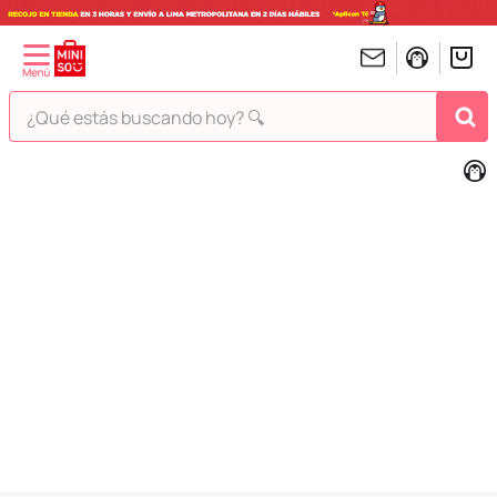
¿Qué estás buscando hoy? 🔍
TÉRMINOS MÁS BUSCADOS
1
.
peluches
2
.
hello kitty
3
.
bt21s
4
.
chiikawas
5
.
my melody
6
.
harry potter
7
.
tomatodo
8
.
stitch