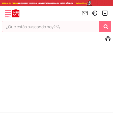
¿Qué estás buscando hoy? 🔍
TÉRMINOS MÁS BUSCADOS
1
.
peluches
2
.
hello kitty
3
.
bt21s
4
.
chiikawas
5
.
my melody
6
.
harry potter
7
.
tomatodo
8
.
stitch