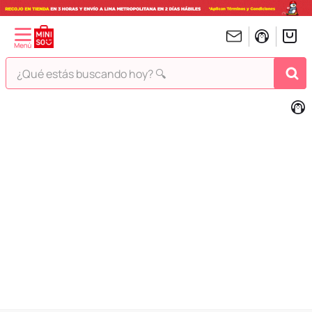
¿Qué estás buscando hoy? 🔍
TÉRMINOS MÁS BUSCADOS
1
.
peluches
2
.
hello kitty
3
.
bt21s
4
.
chiikawas
5
.
my melody
6
.
harry potter
7
.
tomatodo
8
.
stitch