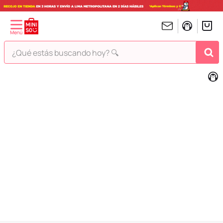
¿Qué estás buscando hoy? 🔍
TÉRMINOS MÁS BUSCADOS
1
.
peluches
2
.
hello kitty
3
.
bt21s
4
.
my melody
5
.
chiikawas
6
.
tomatodo
7
.
harry potter
8
.
kuromi