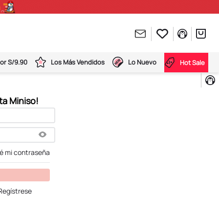
or S/9.90
Los Más Vendidos
Lo Nuevo
Hot Sale
dé mi contraseña
Regístrese