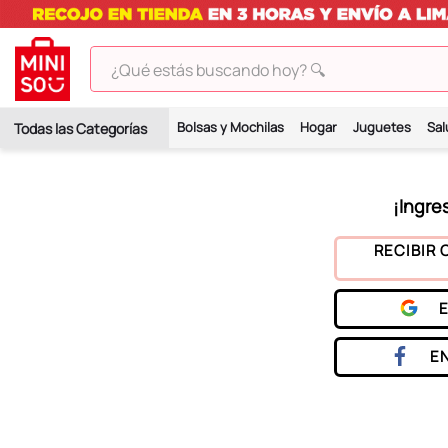
¿Qué estás buscando hoy? 🔍
TÉRMINOS MÁS BUSCADOS
Bolsas y Mochilas
Hogar
Juguetes
Sal
1
.
peluches
2
.
hello kitty
3
.
bt21s
4
.
chiikawas
RECIBIR 
5
.
my melody
6
.
harry potter
7
.
tomatodo
E
8
.
stitch
9
.
peluche