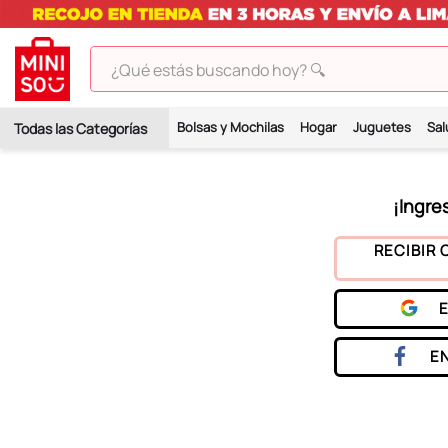
¿Qué estás buscando hoy? 🔍
TÉRMINOS MÁS BUSCADOS
Bolsas y Mochilas
Hogar
Juguetes
Sal
1
.
peluches
2
.
hello kitty
3
.
bt21s
4
.
chiikawas
RECIBIR 
5
.
my melody
6
.
harry potter
7
.
tomatodo
E
8
.
stitch
9
.
peluche