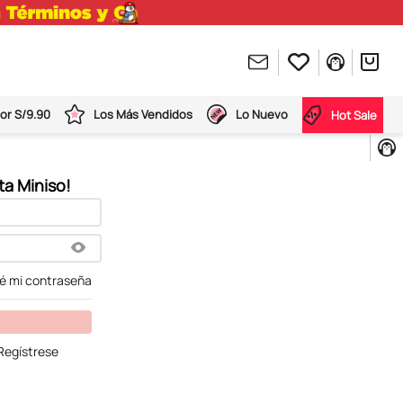
or S/9.90
Los Más Vendidos
Lo Nuevo
Hot Sale
dé mi contraseña
Regístrese