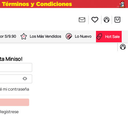
or S/9.90
Los Más Vendidos
Lo Nuevo
Hot Sale
dé mi contraseña
Regístrese