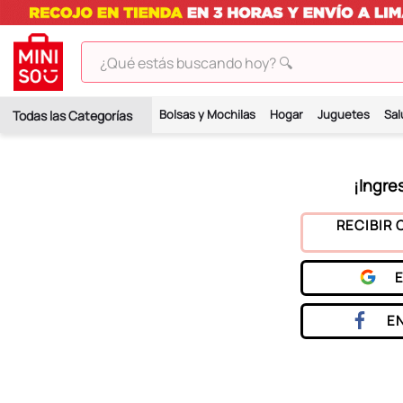
¿Qué estás buscando hoy? 🔍
TÉRMINOS MÁS BUSCADOS
Bolsas y Mochilas
Hogar
Juguetes
Sal
1
.
peluches
2
.
hello kitty
3
.
bt21s
4
.
chiikawas
RECIBIR 
5
.
my melody
6
.
tomatodo
7
.
harry potter
E
8
.
stitch
9
.
peluche