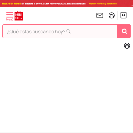
¿Qué estás buscando hoy? 🔍
TÉRMINOS MÁS BUSCADOS
1
.
peluches
2
.
hello kitty
3
.
bt21s
4
.
chiikawas
5
.
my melody
6
.
harry potter
7
.
tomatodo
8
.
stitch