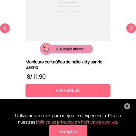
¡Llévatelo ahora!
Manicure cortaúñas de hello kitty sanrio -
Sanrio
S/
11
.
90
A MI BOLSA
Utilizamos cookies para mejorar su experiencia. Revisa
nuestras
Política de privacidad
y
Política de cookies
.
Aceptar
Agregar a mi bolsa