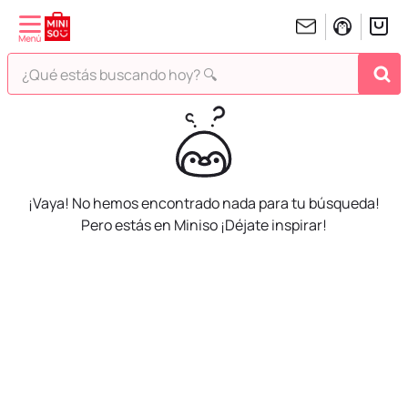
¿Qué estás buscando hoy? 🔍
TÉRMINOS MÁS BUSCADOS
1
.
peluches
2
.
hello kitty
3
.
bt21s
¡Vaya! No hemos encontrado nada para tu búsqueda!
Pero estás en Miniso ¡Déjate inspirar!
4
.
chiikawas
5
.
my melody
6
.
harry potter
7
.
tomatodo
8
.
stitch
9
.
peluche