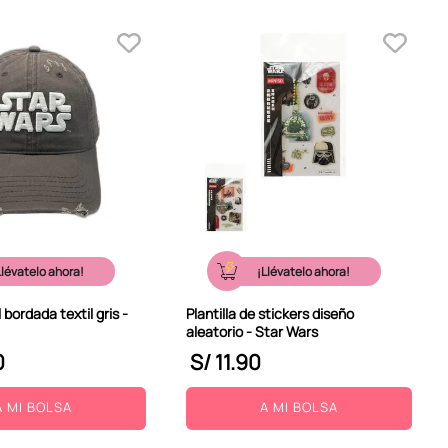
Llévatelo ahora!
¡Llévatelo ahora!
bordada textil gris -
Plantilla de stickers diseño
aleatorio - Star Wars
0
S/
11
.
90
A MI BOLSA
A MI BOLSA