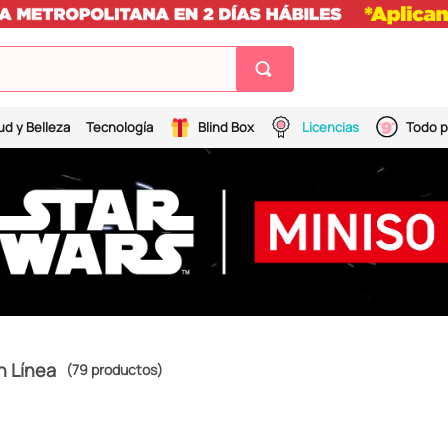
ud y Belleza
Tecnología
Blind Box
Licencias
Todo p
n Línea
79
productos