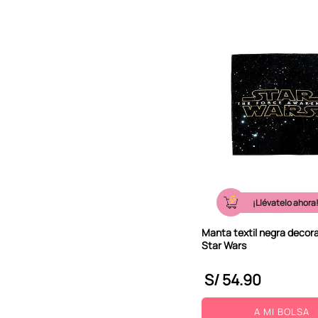
¡Llévatelo ahora
Manta textil negra decora
Star Wars
S/
54
.
90
A MI BOLSA