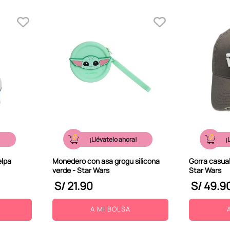
!
¡Llévatelo ahora!
¡
elpa
Monedero con asa grogu silicona
Gorra casual 
verde - Star Wars
Star Wars
S/
21
.
90
S/
49
.
9
A MI BOLSA