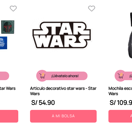
!
¡Llévatelo ahora!
¡
Star Wars
Articulo decorativo star wars - Star
Mochila esco
Wars
Wars
S/
54
.
90
S/
109
.
A MI BOLSA