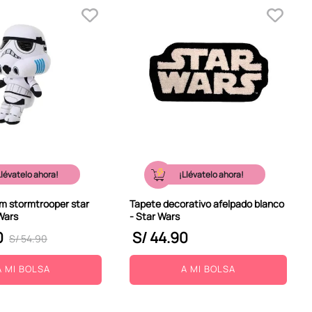
Llévatelo ahora!
¡Llévatelo ahora!
m stormtrooper star
Tapete decorativo afelpado blanco
Wars
- Star Wars
0
S/
44
.
90
S/
54
.
90
A MI BOLSA
A MI BOLSA