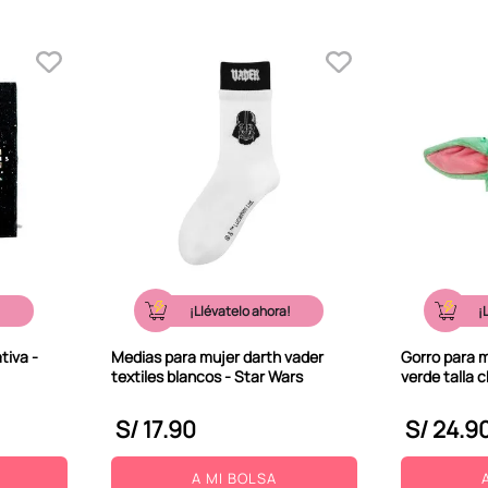
!
¡Llévatelo ahora!
¡
tiva -
Medias para mujer darth vader
Gorro para 
textiles blancos - Star Wars
verde talla 
S/
17
.
90
S/
24
.
9
A MI BOLSA