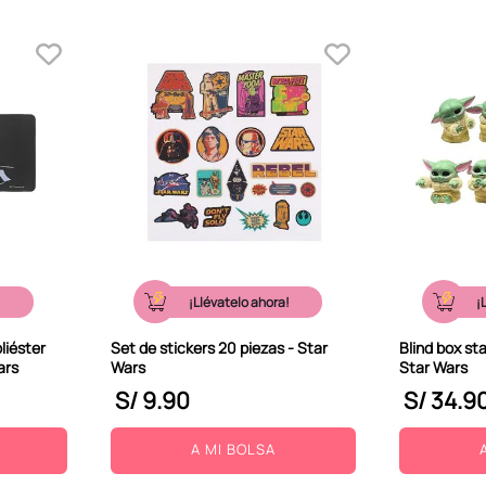
!
¡Llévatelo ahora!
¡
liéster
Set de stickers 20 piezas - Star
Blind box sta
ars
Wars
Star Wars
S/
9
.
90
S/
34
.
9
A MI BOLSA