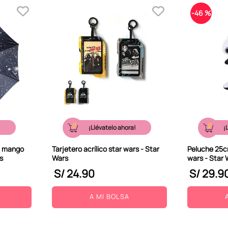
-
46 %
!
¡Llévatelo ahora!
¡
n mango
Tarjetero acrílico star wars - Star
Peluche 25c
s
Wars
wars - Star 
S/
24
.
90
S/
29
.
9
A MI BOLSA