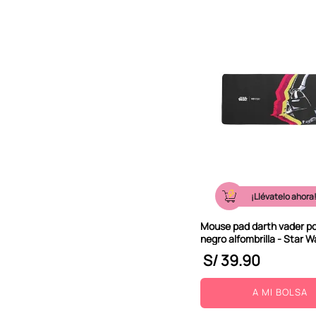
¡Llévatelo ahora
Mouse pad darth vader po
negro alfombrilla - Star W
S/
39
.
90
A MI BOLSA