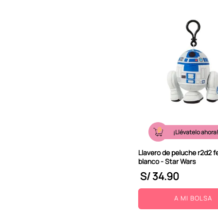
¡Llévatelo ahora
Llavero de peluche r2d2 f
blanco - Star Wars
S/
34
.
90
A MI BOLSA