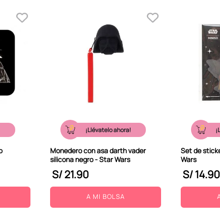
!
¡Llévatelo ahora!
¡
o
Monedero con asa darth vader
Set de stick
silicona negro - Star Wars
Wars
S/
21
.
90
S/
14
.
90
A MI BOLSA