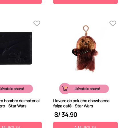
Llévatelo ahora!
¡Llévatelo ahora!
ra hombre de material
Llavero de peluche chewbacca
gro - Star Wars
felpa café - Star Wars
S/
34
.
90
A MI BOLSA
A MI BOLSA