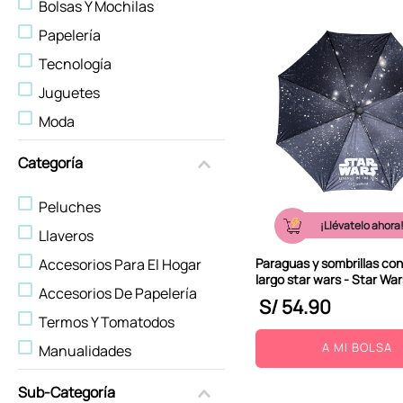
Bolsas Y Mochilas
10
.
stitch
Papelería
Tecnología
Juguetes
Moda
Viajes
Categoría
Peluches
¡Llévatelo ahora
Llaveros
Paraguas y sombrillas co
Accesorios Para El Hogar
largo star wars - Star War
Accesorios De Papelería
S/
54
.
90
Termos Y Tomatodos
A MI BOLSA
Manualidades
Bolsos de Moda
Sub-Categoría