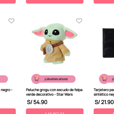
!
¡Llévatelo ahora!
¡
 negro -
Peluche grogu con escudo de felpa
Tarjetero pa
verde decorativo - Star Wars
sintético ne
S/
54
.
90
S/
21
.
90
A MI BOLSA