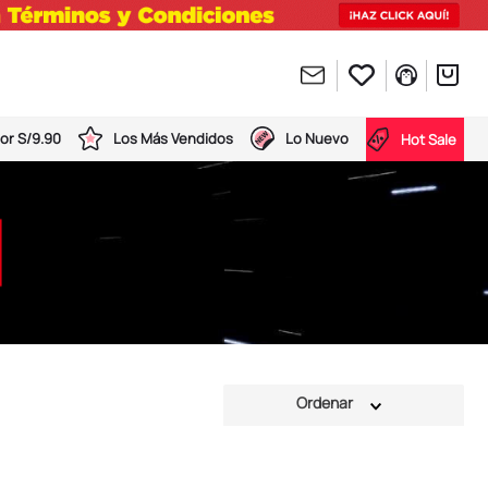
or S/9.90
Los Más Vendidos
Lo Nuevo
Hot Sale