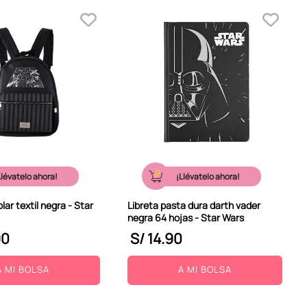
Llévatelo ahora!
¡Llévatelo ahora!
lar textil negra - Star
Libreta pasta dura darth vader
negra 64 hojas - Star Wars
90
S/
14
.
90
A MI BOLSA
A MI BOLSA