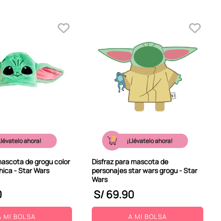
Llévatelo ahora!
¡Llévatelo ahora!
mascota de grogu color
Disfraz para mascota de
chica - Star Wars
personajes star wars grogu - Star
Wars
0
S/
69
.
90
A MI BOLSA
A MI BOLSA