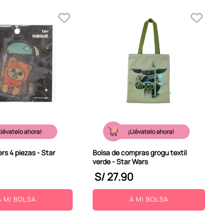
Llévatelo ahora!
¡Llévatelo ahora!
ers 4 piezas - Star
Bolsa de compras grogu textil
verde - Star Wars
S/
27
.
90
A MI BOLSA
A MI BOLSA