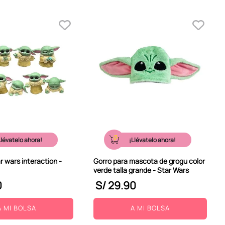
Llévatelo ahora!
¡Llévatelo ahora!
r wars interaction -
Gorro para mascota de grogu color
verde talla grande - Star Wars
0
S/
29
.
90
A MI BOLSA
A MI BOLSA