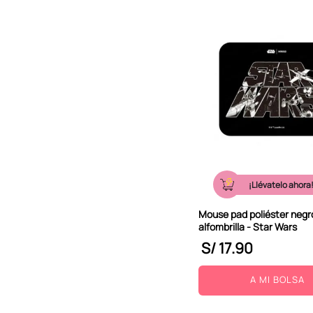
Artículos De Mesa
Almohadas Y Cojines
¡Llévatelo ahora
Mouse pad poliéster negr
alfombrilla - Star Wars
S/
17
.
90
A MI BOLSA