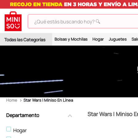
¿Qué estás buscando hoy? 🔍
TÉRMINOS MÁS BUSCADOS
Bolsas y Mochilas
Hogar
Juguetes
Sal
1
.
peluches
2
.
hello kitty
3
.
bt21s
4
.
my melody
5
.
chiikawas
6
.
tomatodo
Star Wars | Miniso En Línea
7
.
harry potter
Star Wars | Miniso E
Departamento
8
.
kuromi
Hogar
9
.
peluche