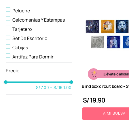
Accesorios Para Viaje
Peluche
Accesorios De Moda
Calcomanias Y Estampas
Accesorios de Cómputo
Tarjetero
Mascotas
Set De Escritorio
Lámparas
Cobijas
Mochilas
Antifaz Para Dormir
Carteras Y Monederos
Taza
Tapetes
¡Llévatelo ahora
Tapete Decorativo
Ropa para Mujer
Otros Accesorios
Libretas Y Cuadernos
Blind box circuit board - 
S/ 7.00
–
S/ 160.00
Neceser De Viaje
Escritura
S/
19
.
90
Lonchera
Cocina
Etiqueta Para Equipaje
Baño
A MI BOLSA
Almohada De Viaje
Audífonos