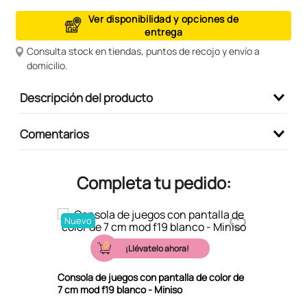
9
.
peluche
Ver disponibilidad y opciones de
entrega
10
.
kuromi
Consulta stock en tiendas, puntos de recojo y envío a
domicilio.
Descripción del producto
Comentarios
Completa tu pedido:
Nuevo
¡Llévatelo ahora!
Consola de juegos con pantalla de color de
7 cm mod f19 blanco - Miniso