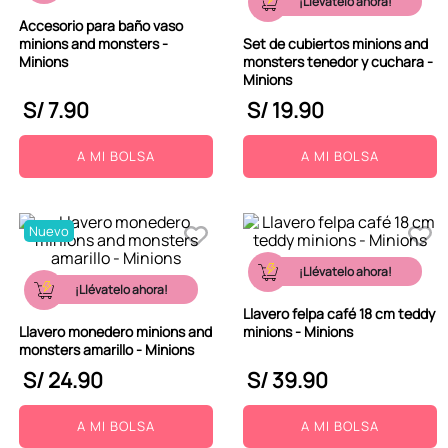
¡Llévatelo ahora!
Accesorio para baño vaso
minions and monsters -
Set de cubiertos minions and
Minions
monsters tenedor y cuchara -
Minions
S/
7
.
90
S/
19
.
90
A MI BOLSA
A MI BOLSA
Nuevo
¡Llévatelo ahora!
¡Llévatelo ahora!
Llavero felpa café 18 cm teddy
Llavero monedero minions and
minions - Minions
monsters amarillo - Minions
S/
24
.
90
S/
39
.
90
A MI BOLSA
A MI BOLSA