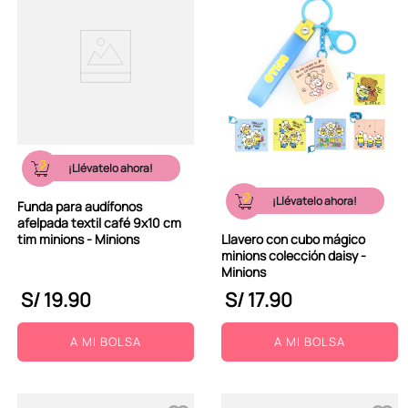
¡Llévatelo ahora!
¡Llévatelo ahora!
Funda para audífonos
afelpada textil café 9x10 cm
tim minions - Minions
Llavero con cubo mágico
minions colección daisy -
Minions
S/
19
.
90
S/
17
.
90
A MI BOLSA
A MI BOLSA