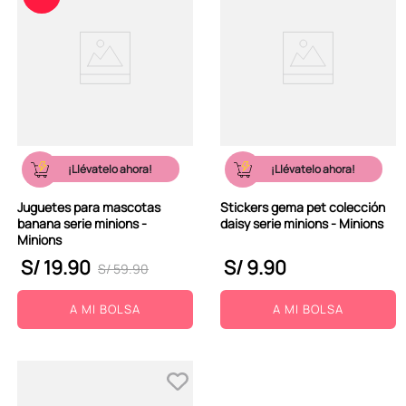
¡Llévatelo ahora!
¡Llévatelo ahora!
Juguetes para mascotas
Stickers gema pet colección
banana serie minions -
daisy serie minions - Minions
Minions
S/
19
.
90
S/
9
.
90
S/
59
.
90
A MI BOLSA
A MI BOLSA