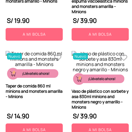
monsters amarillo - Minions
espuma viscoelastica minions
and monsters amarilla -
Minions
S/
19
.
90
S/
39
.
90
A MI BOLSA
A MI BOLSA
Nuevo
Nuevo
¡Llévatelo ahora!
¡Llévatelo ahora!
Taper de comida 860 ml
minions and monsters amarilla
Vaso de plástico con sorbete y
- Minions
asa 830ml minions and
monsters negro y amarillo -
Minions
S/
14
.
90
S/
39
.
90
A MI BOLSA
A MI BOLSA