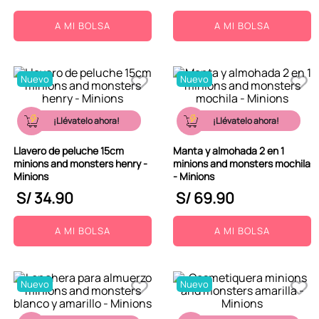
A MI BOLSA
A MI BOLSA
Nuevo
Nuevo
¡Llévatelo ahora!
¡Llévatelo ahora!
Llavero de peluche 15cm
Manta y almohada 2 en 1
minions and monsters henry -
minions and monsters mochila
Minions
- Minions
S/
34
.
90
S/
69
.
90
A MI BOLSA
A MI BOLSA
Nuevo
Nuevo