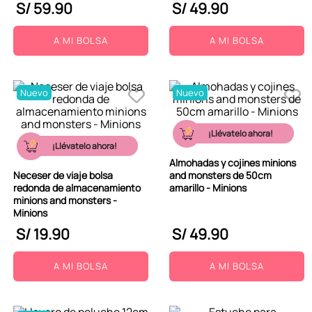
S/
59
.
90
S/
49
.
90
A MI BOLSA
A MI BOLSA
Nuevo
Nuevo
¡Llévatelo ahora!
¡Llévatelo ahora!
Almohadas y cojines minions
Neceser de viaje bolsa
and monsters de 50cm
redonda de almacenamiento
amarillo - Minions
minions and monsters -
Minions
S/
19
.
90
S/
49
.
90
A MI BOLSA
A MI BOLSA