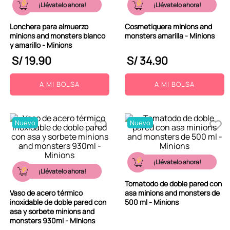
¡Llévatelo ahora!
¡Llévatelo ahora!
Lonchera para almuerzo
Cosmetiquera minions and
minions and monsters blanco
monsters amarilla - Minions
y amarillo - Minions
S/
19
.
90
S/
34
.
90
A MI BOLSA
A MI BOLSA
Nuevo
Nuevo
¡Llévatelo ahora!
¡Llévatelo ahora!
Tomatodo de doble pared con
Vaso de acero térmico
asa minions and monsters de
inoxidable de doble pared con
500 ml - Minions
asa y sorbete minions and
monsters 930ml - Minions