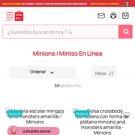
¿Qué estás buscando hoy? 🔍
TÉRMINOS MÁS BUSCADOS
Minions | Miniso En Línea
1
.
peluches
2
.
hello kitty
Filtrar
3
.
bt21s
66
productos
4
.
chiikawas
5
.
my melody
6
.
harry potter
Nuevo
Nuevo
7
.
tomatodo
8
.
stitch
¡Llévatelo ahora!