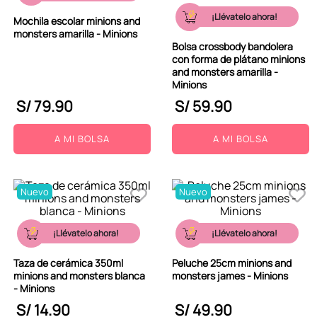
9
.
peluche
¡Llévatelo ahora!
Mochila escolar minions and
monsters amarilla - Minions
10
.
kuromi
Bolsa crossbody bandolera
con forma de plátano minions
and monsters amarilla -
Minions
S/
79
.
90
S/
59
.
90
A MI BOLSA
A MI BOLSA
Nuevo
Nuevo
¡Llévatelo ahora!
¡Llévatelo ahora!
Taza de cerámica 350ml
Peluche 25cm minions and
minions and monsters blanca
monsters james - Minions
- Minions
S/
14
.
90
S/
49
.
90