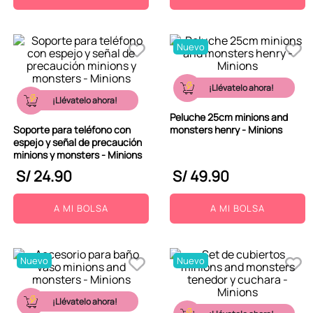
Nuevo
¡Llévatelo ahora!
¡Llévatelo ahora!
Peluche 25cm minions and
Soporte para teléfono con
monsters henry - Minions
espejo y señal de precaución
minions y monsters - Minions
S/
24
.
90
S/
49
.
90
A MI BOLSA
A MI BOLSA
Nuevo
Nuevo
¡Llévatelo ahora!