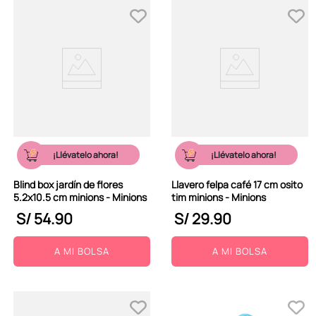
¡Llévatelo ahora!
¡Llévatelo ahora!
Blind box jardín de flores
Llavero felpa café 17 cm osito
5.2x10.5 cm minions - Minions
tim minions - Minions
S/
54
.
90
S/
29
.
90
A MI BOLSA
A MI BOLSA