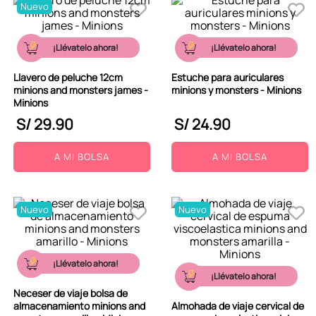
Nuevo
¡Llévatelo ahora!
¡Llévatelo ahora!
Llavero de peluche 12cm
Estuche para auriculares
minions and monsters james -
minions y monsters - Minions
Minions
S/
29
.
90
S/
24
.
90
A MI BOLSA
A MI BOLSA
Nuevo
Nuevo
¡Llévatelo ahora!
¡Llévatelo ahora!
Neceser de viaje bolsa de
almacenamiento minions and
Almohada de viaje cervical de