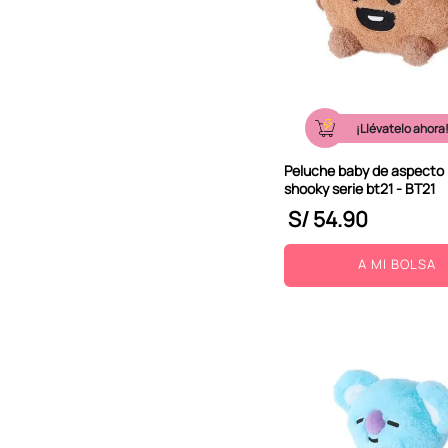
¡Llévatelo ahora
Peluche baby de aspecto 
shooky serie bt21 - BT21
S/
54
.
90
A MI BOLSA