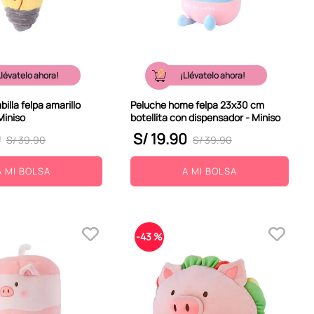
Llévatelo ahora!
¡Llévatelo ahora!
illa felpa amarillo
Peluche home felpa 23x30 cm
Miniso
botellita con dispensador - Miniso
0
S/
19
.
90
S/
39
.
90
S/
39
.
90
A MI BOLSA
A MI BOLSA
-
43 %