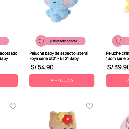
!
¡Llévatelo ahora!
¡
 acostado
Peluche baby de aspecto lateral
Peluche chi
 Baby
koya serie bt21 - BT21 Baby
16cm serie b
S/
54
.
90
S/
39
.
9
A MI BOLSA