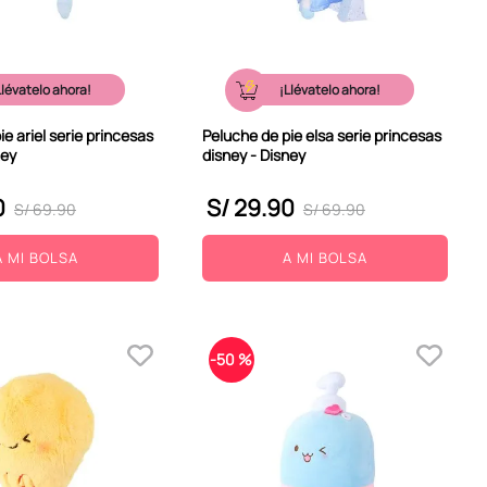
Llévatelo ahora!
¡Llévatelo ahora!
e ariel serie princesas
Peluche de pie elsa serie princesas
ney
disney - Disney
0
S/
29
.
90
S/
69
.
90
S/
69
.
90
A MI BOLSA
A MI BOLSA
-
50 %