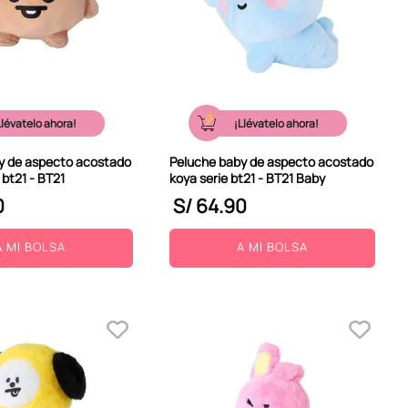
Llévatelo ahora!
¡Llévatelo ahora!
y de aspecto acostado
Peluche baby de aspecto acostado
 bt21 - BT21
koya serie bt21 - BT21 Baby
0
S/
64
.
90
A MI BOLSA
A MI BOLSA