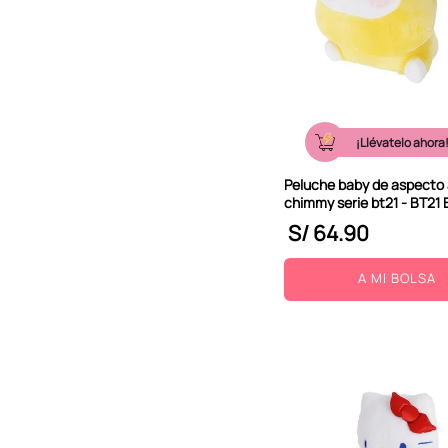
¡Llévatelo ahora
Peluche baby de aspecto
chimmy serie bt21 - BT21
S/
64
.
90
A MI BOLSA