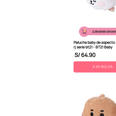
¡Llévatelo ahora
Peluche baby de aspecto
rj serie bt21 - BT21 Baby
S/
64
.
90
A MI BOLSA