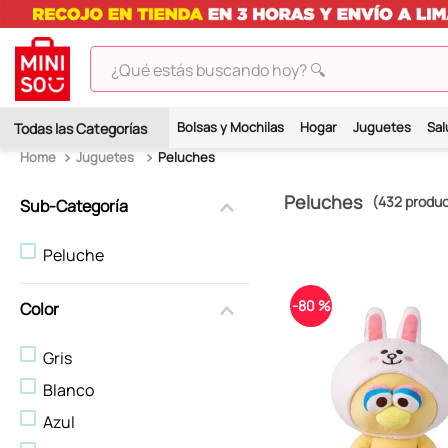
¿Qué estás buscando hoy? 🔍
TÉRMINOS MÁS BUSCADOS
Bolsas y Mochilas
Hogar
Juguetes
Sal
1
.
peluches
Juguetes
Peluches
2
.
hello kitty
Peluches
432
produ
Sub-Categoría
3
.
bt21s
4
.
chiikawas
Peluche
5
.
my melody
-
80 %
Color
6
.
harry potter
7
.
tomatodo
Gris
Blanco
8
.
stitch
Azul
9
.
peluche