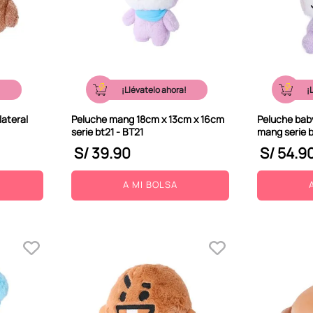
!
¡Llévatelo ahora!
¡
lateral
Peluche mang 18cm x 13cm x 16cm
Peluche baby
serie bt21 - BT21
mang serie b
S/
39
.
90
S/
54
.
9
A MI BOLSA