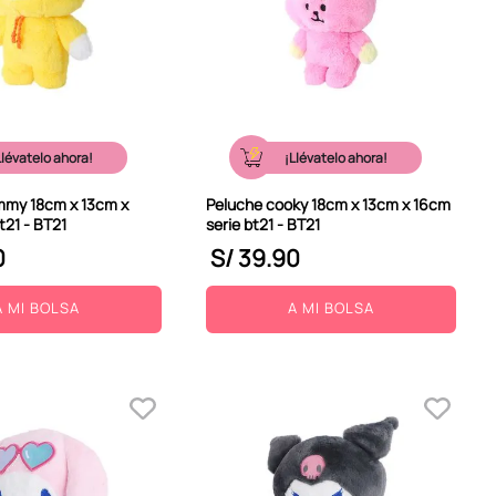
Llévatelo ahora!
¡Llévatelo ahora!
mmy 18cm x 13cm x
Peluche cooky 18cm x 13cm x 16cm
t21 - BT21
serie bt21 - BT21
0
S/
39
.
90
A MI BOLSA
A MI BOLSA