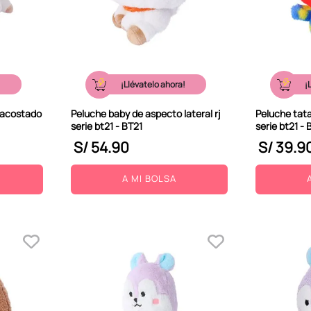
!
¡Llévatelo ahora!
¡
 acostado
Peluche baby de aspecto lateral rj
Peluche tat
serie bt21 - BT21
serie bt21 - 
S/
54
.
90
S/
39
.
9
A MI BOLSA