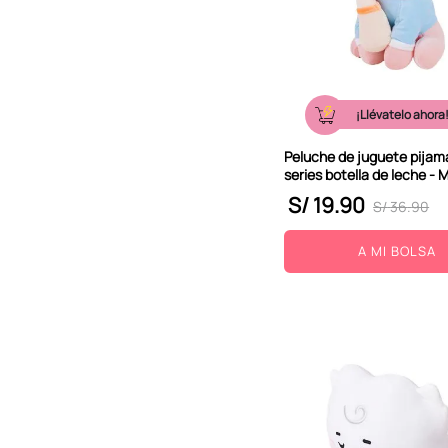
¡Llévatelo ahora
Peluche de juguete pijam
series botella de leche - 
S/
19
.
90
S/
36
.
90
A MI BOLSA