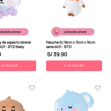
Llévatelo ahora!
¡Llévatelo ahora!
 de aspecto lateral
Peluche RJ 18cm x 13cm x 16cm
t21 - BT21 Baby
serie bt21 - BT21
0
S/
39
.
90
A MI BOLSA
A MI BOLSA