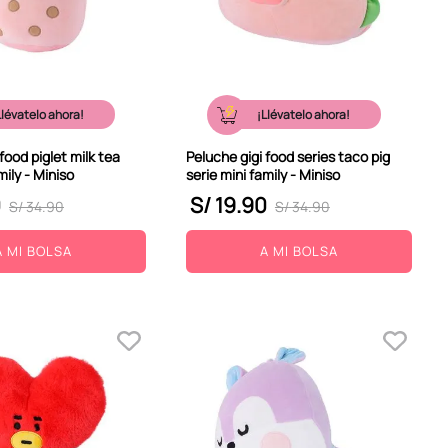
Llévatelo ahora!
¡Llévatelo ahora!
food piglet milk tea
Peluche gigi food series taco pig
mily - Miniso
serie mini family - Miniso
0
S/
19
.
90
S/
34
.
90
S/
34
.
90
A MI BOLSA
A MI BOLSA