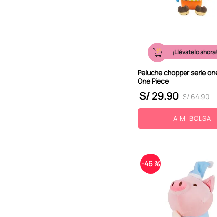
¡Llévatelo ahora
Peluche chopper serie one
One Piece
S/
29
.
90
S/
64
.
90
A MI BOLSA
-
46 %