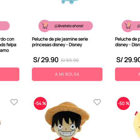
!
¡Llévatelo ahora!
¡
rdo con
Peluche de pie jasmine serie
Peluche de pi
nds felpa
princesas disney - Disney
disney - Dis
ésamo
S/
29
.
90
S/
29
.
9
S/
69
.
90
A MI BOLSA
-
54 %
-
50 %