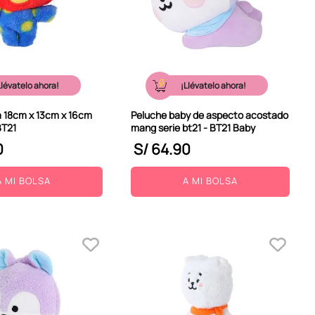
Llévatelo ahora!
¡Llévatelo ahora!
a 18cm x 13cm x 16cm
Peluche baby de aspecto acostado
BT21
mang serie bt21 - BT21 Baby
0
S/
64
.
90
A MI BOLSA
A MI BOLSA