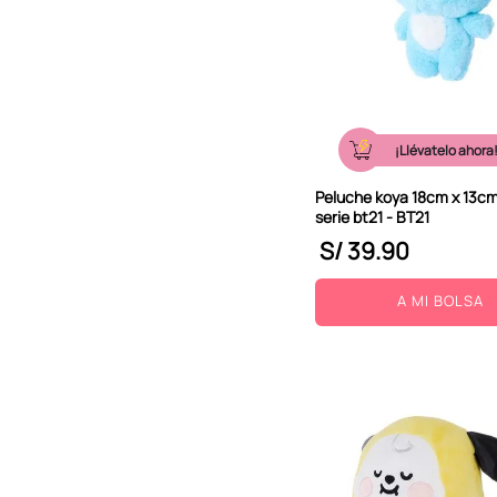
¡Llévatelo ahora
Peluche koya 18cm x 13c
serie bt21 - BT21
S/
39
.
90
A MI BOLSA