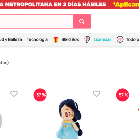
ud y Belleza
Tecnología
Blind Box
Licencias
Todo p
ctos
-
57 %
-
57 %