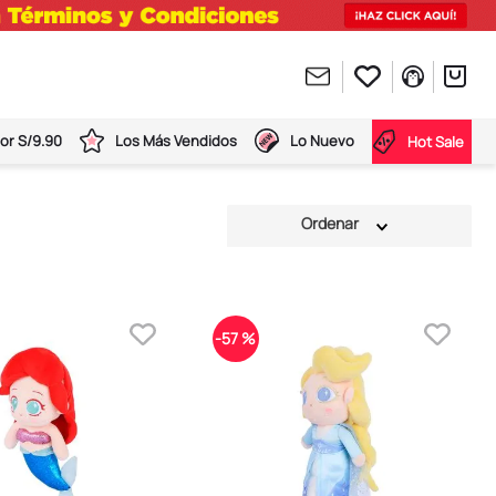
or S/9.90
Los Más Vendidos
Lo Nuevo
Hot Sale
-
57 %