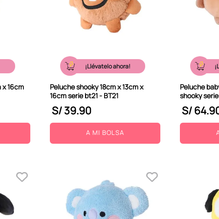
!
¡Llévatelo ahora!
¡
m x 16cm
Peluche shooky 18cm x 13cm x
Peluche bab
16cm serie bt21 - BT21
shooky serie
S/
39
.
90
S/
64
.
9
A MI BOLSA