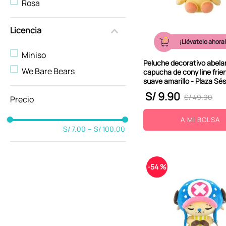
Rosa
10
.
kuromi
Licencia
¡Llévatelo ahora
Miniso
Peluche decorativo abela
We Bare Bears
capucha de cony line frie
suave amarillo - Plaza S
S/
9
.
90
S/
49
.
90
A MI BOLSA
S/ 7.00
–
S/ 100.00
-
54 %