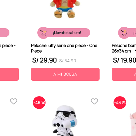
!
¡Llévatelo ahora!
¡
 piece -
Peluche luffy serie one piece - One
Peluche bomb
Piece
26x34 cm - 
S/
29
.
90
S/
19
.
9
S/
64
.
90
A MI BOLSA
-
46 %
-
43 %