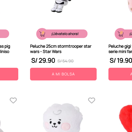
!
¡Llévatelo ahora!
¡
as pig
Peluche 25cm stormtrooper star
Peluche gigi 
Miniso
wars - Star Wars
serie mini fa
S/
29
.
90
S/
19
.
9
S/
54
.
90
A MI BOLSA