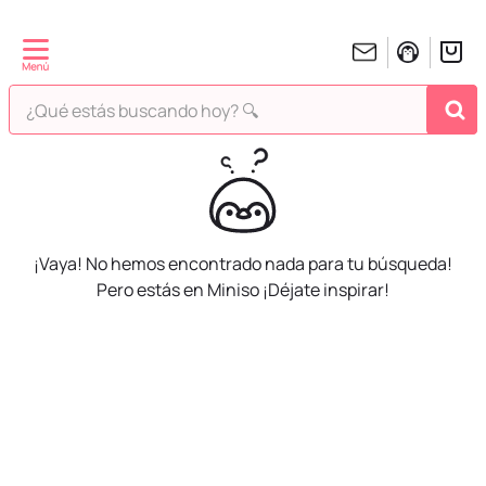
¿Qué estás buscando hoy? 🔍
TÉRMINOS MÁS BUSCADOS
1
.
peluches
2
.
hello kitty
¡Vaya! No hemos encontrado nada para tu búsqueda!
3
.
bt21s
Pero estás en Miniso ¡Déjate inspirar!
4
.
chiikawas
5
.
my melody
6
.
harry potter
7
.
tomatodo
8
.
stitch
9
.
peluche