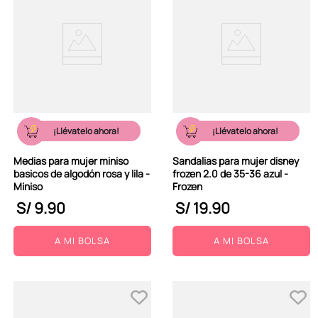
¡Llévatelo ahora!
¡Llévatelo ahora!
Medias para mujer miniso
Sandalias para mujer disney
basicos de algodón rosa y lila -
frozen 2.0 de 35-36 azul -
Miniso
Frozen
S/
9
.
90
S/
19
.
90
A MI BOLSA
A MI BOLSA