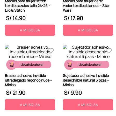
Medias para mujer stitch
Medias para mujer darth
textiles azules talla 24-26 -
vader textiles blancos - Star
Lilo & Stitch
Wars
S/
14
.
90
S/
17
.
90
A MI BOLSA
A MI BOLSA
¡Llévatelo ahora!
¡Llévatelo ahora!
Brasier adhesivo invisible
Sujetador adhesivo invisible
ultradelgado redondo nude -
desechable natural 6 pzas -
Miniso
Miniso
S/
21
.
90
S/
9
.
90
A MI BOLSA
A MI BOLSA