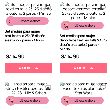
¡Llévatelo ahora!
¡Llévatelo ahora!
Set medias para mujer
textiles talla 23-25 diseño
Set medias para mujer
aleatorio 2 pares - Miniso
deportivos textiles talla 23-25
diseño aleatorio 2 pares -
Miniso
S/
14
.
90
S/
14
.
90
A MI BOLSA
A MI BOLSA
¡Llévatelo ahora!
¡Llévatelo ahora!