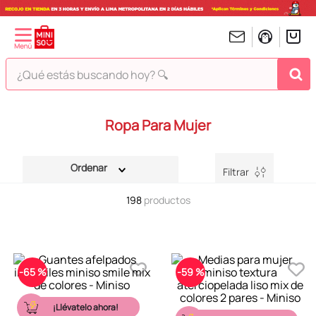
¿Qué estás buscando hoy? 🔍
TÉRMINOS MÁS BUSCADOS
Ropa Para Mujer
1
.
peluches
2
.
hello kitty
Filtrar
3
.
bt21s
198
productos
4
.
chiikawas
5
.
my melody
6
.
harry potter
-
65 %
-
59 %
7
.
tomatodo
8
.
stitch
¡Llévatelo ahora!