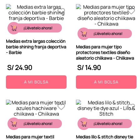
¡Llévatelo ahora!
¡Llévatelo ahora!
Medias extra largas colección
barbie shining franja deportiva
Medias para mujer tipo
- Barbie
protectores textiles diseño
aleatorio chiikawa - Chiikawa
S/
24
.
90
S/
14
.
90
A MI BOLSA
A MI BOLSA
¡Llévatelo ahora!
¡Llévatelo ahora!
Medias para mujer textil
Medias lilo & stitch disney tie