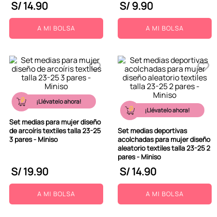
S/
14
.
90
S/
9
.
90
A MI BOLSA
A MI BOLSA
¡Llévatelo ahora!
¡Llévatelo ahora!
Set medias para mujer diseño
de arcoíris textiles talla 23-25
Set medias deportivas
3 pares - Miniso
acolchadas para mujer diseño
aleatorio textiles talla 23-25 2
pares - Miniso
S/
19
.
90
S/
14
.
90
A MI BOLSA
A MI BOLSA