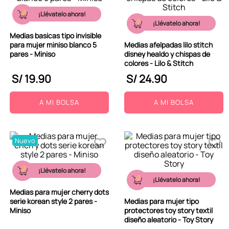
¡Llévatelo ahora!
¡Llévatelo ahora!
Medias basicas tipo invisible
para mujer miniso blanco 5
Medias afelpadas lilo stitch
pares - Miniso
disney healdo y chispas de
colores - Lilo & Stitch
S/
19
.
90
S/
24
.
90
A MI BOLSA
A MI BOLSA
Nuevo
¡Llévatelo ahora!
¡Llévatelo ahora!
Medias para mujer cherry dots
serie korean style 2 pares -
Medias para mujer tipo
Miniso
protectores toy story textil
diseño aleatorio - Toy Story