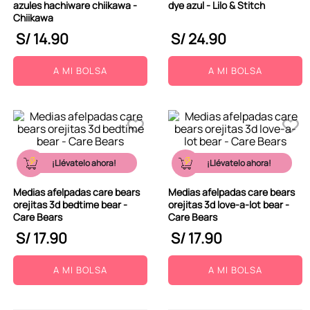
azules hachiware chiikawa -
dye azul - Lilo & Stitch
Chiikawa
S/
14
.
90
S/
24
.
90
A MI BOLSA
A MI BOLSA
¡Llévatelo ahora!
¡Llévatelo ahora!
Medias afelpadas care bears
Medias afelpadas care bears
orejitas 3d bedtime bear -
orejitas 3d love-a-lot bear -
Care Bears
Care Bears
S/
17
.
90
S/
17
.
90
A MI BOLSA
A MI BOLSA