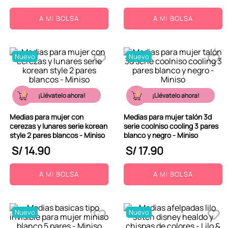
A MI BOLSA
A MI BOLSA
Nuevo
Nuevo
¡Llévatelo ahora!
¡Llévatelo ahora!
Medias para mujer con
Medias para mujer talón 3d
cerezas y lunares serie korean
serie coolniso cooling 3 pares
style 2 pares blancos - Miniso
blanco y negro - Miniso
S/
14
.
90
S/
17
.
90
A MI BOLSA
A MI BOLSA
Nuevo
Nuevo