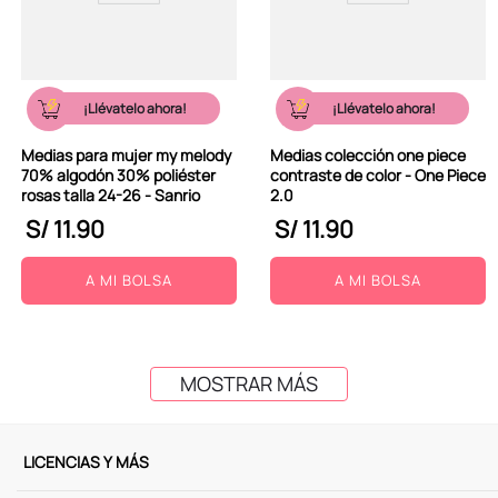
¡Llévatelo ahora!
¡Llévatelo ahora!
Medias para mujer my melody
Medias colección one piece
70% algodón 30% poliéster
contraste de color - One Piece
rosas talla 24-26 - Sanrio
2.0
S/
11
.
90
S/
11
.
90
A MI BOLSA
A MI BOLSA
MOSTRAR MÁS
LICENCIAS Y MÁS