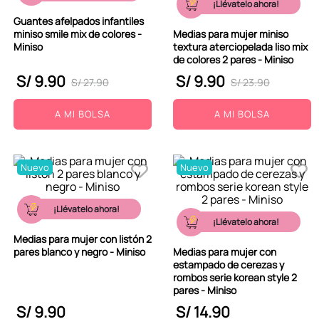
¡Llévatelo ahora!
9
.
peluche
Guantes afelpados infantiles
miniso smile mix de colores -
Medias para mujer miniso
10
.
kuromi
Miniso
textura aterciopelada liso mix
de colores 2 pares - Miniso
S/
9
.
90
S/
9
.
90
S/
27
.
90
S/
23
.
90
A MI BOLSA
A MI BOLSA
Nuevo
Nuevo
¡Llévatelo ahora!
¡Llévatelo ahora!
Medias para mujer con listón 2
pares blanco y negro - Miniso
Medias para mujer con
estampado de cerezas y
rombos serie korean style 2
pares - Miniso
S/
9
.
90
S/
14
.
90