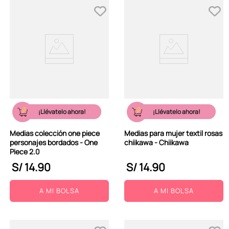
¡Llévatelo ahora!
¡Llévatelo ahora!
Medias colección one piece
Medias para mujer textil rosas
personajes bordados - One
chiikawa - Chiikawa
Piece 2.0
S/
14
.
90
S/
14
.
90
A MI BOLSA
A MI BOLSA