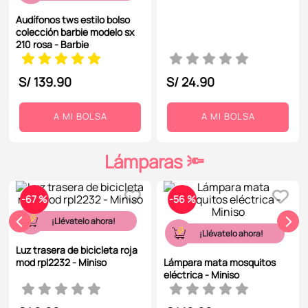
Audífonos tws estilo bolso
colección barbie modelo sx
210 rosa - Barbie
S/
139
.
90
S/
24
.
90
A MI BOLSA
A MI BOLSA
Lámparas 🔦
-
67 %
-
56 %
¡Llévatelo ahora!
¡Llévatelo ahora!
Luz trasera de bicicleta roja
mod rpl2232 - Miniso
Lámpara mata mosquitos
eléctrica - Miniso