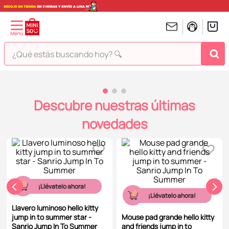
¿Qué estás buscando hoy? 🔍
TECNOLOGÍA
TÉRMINOS MÁS BUSCADOS
1
.
peluches
Descubre nuestras últimas
2
.
hello kitty
novedades
3
.
bt21s
4
.
chiikawas
5
.
my melody
6
.
harry potter
¡Llévatelo ahora!
¡Llévatelo ahora!
7
.
tomatodo
Llavero luminoso hello kitty
jump in to summer star -
Mouse pad grande hello kitty
8
.
stitch
Sanrio Jump In To Summer
and friends jump in to