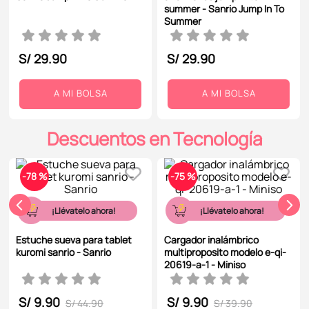
summer - Sanrio Jump In To
9
.
peluche
Summer
10
.
kuromi
S/
29
.
90
S/
29
.
90
A MI BOLSA
A MI BOLSA
Descuentos en Tecnología
-
78 %
-
75 %
¡Llévatelo ahora!
¡Llévatelo ahora!
Estuche sueva para tablet
Cargador inalámbrico
kuromi sanrio - Sanrio
multiproposito modelo e-qi-
20619-a-1 - Miniso
S/
9
.
90
S/
9
.
90
S/
44
.
90
S/
39
.
90