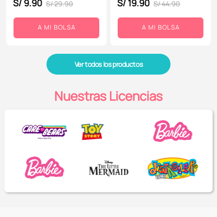
S/
9
.
90
S/
19
.
90
S/
29
.
90
S/
44
.
90
A MI BOLSA
A MI BOLSA
Ver todos los productos
Nuestras Licencias