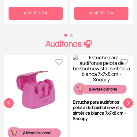
A MI BOLSA
A MI BOLSA
Audífonos 🎧
¡Llévatelo ahora!
Estuche para audífonos
pelota de beisbol new star
sintética blanca 7x7x8 cm -
Snoopy
¡Llévatelo ahora!