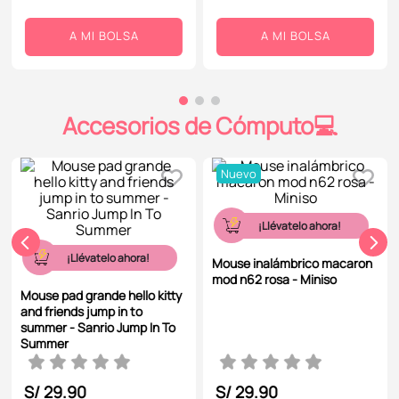
A MI BOLSA
A MI BOLSA
Accesorios de Cómputo💻
Nuevo
¡Llévatelo ahora!
¡Llévatelo ahora!
Mouse inalámbrico macaron
mod n62 rosa - Miniso
Mouse pad grande hello kitty
and friends jump in to
summer - Sanrio Jump In To
Summer
S/
29
.
90
S/
29
.
90