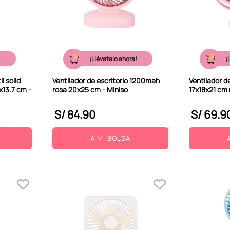
!
¡Llévatelo ahora!
¡
l solid
Ventilador de escritorio 1200mah
Ventilador d
x13.7 cm -
rosa 20x25 cm - Miniso
17x18x21 cm 
S/
84
.
90
S/
69
.
9
A MI BOLSA