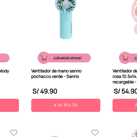
!
¡Llévatelo ahora!
¡
elody
Ventilador de mano sanrio
Ventilador de
pochacco verde - Sanrio
rosa 10.5x14
recargable -
S/
49
.
90
S/
54
.
9
A MI BOLSA