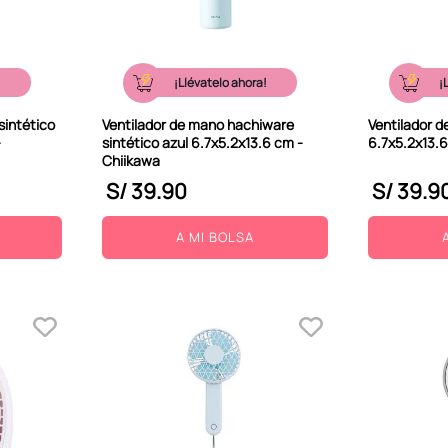
!
¡Llévatelo ahora!
¡
sintético
Ventilador de mano hachiware
Ventilador d
-
sintético azul 6.7x5.2x13.6 cm -
6.7x5.2x13.6
Chiikawa
S/
39
.
90
S/
39
.
9
A MI BOLSA