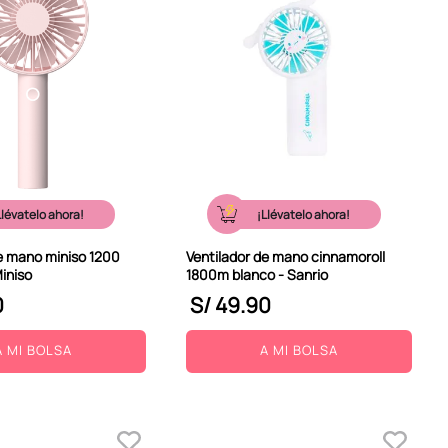
Llévatelo ahora!
¡Llévatelo ahora!
e mano miniso 1200
Ventilador de mano cinnamoroll
iniso
1800m blanco - Sanrio
0
S/
49
.
90
A MI BOLSA
A MI BOLSA