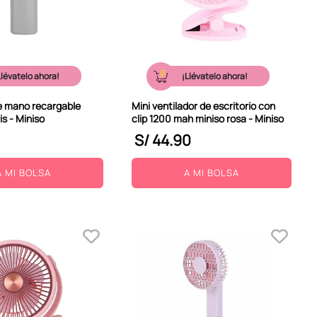
Llévatelo ahora!
¡Llévatelo ahora!
de mano recargable
Mini ventilador de escritorio con
ris - Miniso
clip 1200 mah miniso rosa - Miniso
S/
44
.
90
A MI BOLSA
A MI BOLSA