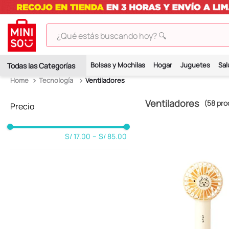
¿Qué estás buscando hoy? 🔍
TÉRMINOS MÁS BUSCADOS
Bolsas y Mochilas
Hogar
Juguetes
Sal
1
.
peluches
Tecnología
Ventiladores
2
.
hello kitty
Ventiladores
58
pro
3
.
bt21s
4
.
chiikawas
S/ 17.00
–
S/ 85.00
5
.
my melody
6
.
harry potter
7
.
tomatodo
8
.
stitch
9
.
peluche