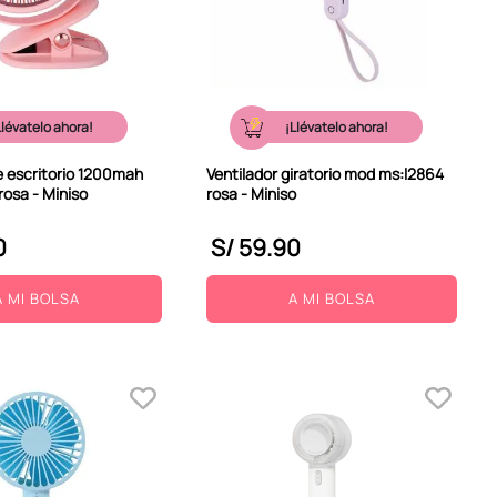
Llévatelo ahora!
¡Llévatelo ahora!
e escritorio 1200mah
Ventilador giratorio mod ms:l2864
rosa - Miniso
rosa - Miniso
0
S/
59
.
90
A MI BOLSA
A MI BOLSA