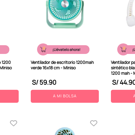
!
¡Llévatelo ahora!
¡
o 1200
Ventilador de escritorio 1200mah
Ventilador p
Miniso
verde 16x18 cm - Miniso
sintético bl
1200 mah - 
S/
59
.
90
S/
44
.
9
A MI BOLSA