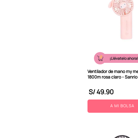
¡Llévatelo ahora
Ventilador de mano my m
1800m rosa claro - Sanrio
S/
49
.
90
A MI BOLSA