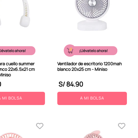
Llévatelo ahora!
¡Llévatelo ahora!
ara cuello summer
Ventilador de escritorio 1200mah
anco 22x6.5x21 cm
blanco 20x25 cm - Miniso
Miniso
0
S/
84
.
90
A MI BOLSA
A MI BOLSA