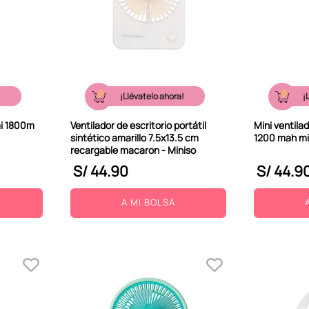
!
¡Llévatelo ahora!
¡
mi 1800m
Ventilador de escritorio portátil
Mini ventila
sintético amarillo 7.5x13.5 cm
1200 mah min
recargable macaron - Miniso
S/
44
.
90
S/
44
.
9
A MI BOLSA