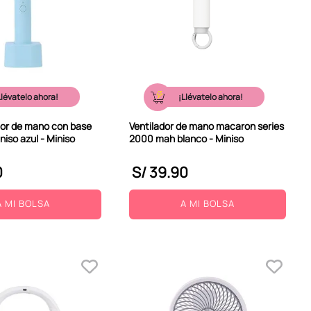
Llévatelo ahora!
¡Llévatelo ahora!
dor de mano con base
Ventilador de mano macaron series
iso azul - Miniso
2000 mah blanco - Miniso
0
S/
39
.
90
A MI BOLSA
A MI BOLSA