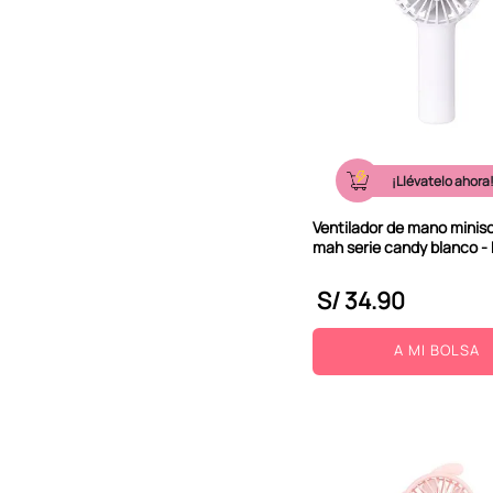
¡Llévatelo ahora
Ventilador de mano minis
mah serie candy blanco - 
S/
34
.
90
A MI BOLSA