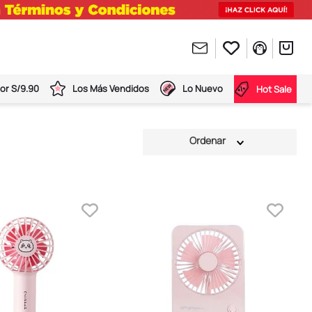
or S/9.90
Los Más Vendidos
Lo Nuevo
Hot Sale