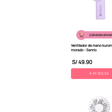
¡Llévatelo ahora
Ventilador de mano kuro
morado - Sanrio
S/
49
.
90
A MI BOLSA