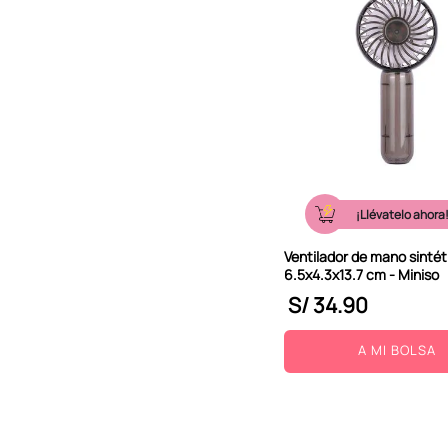
¡Llévatelo ahora
Ventilador de mano sintét
6.5x4.3x13.7 cm - Miniso
S/
34
.
90
A MI BOLSA