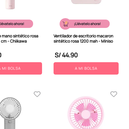
Llévatelo ahora!
¡Llévatelo ahora!
e mano sintético rosa
Ventilador de escritorio macaron
 cm - Chiikawa
sintético rosa 1200 mah - Miniso
0
S/
44
.
90
A MI BOLSA
A MI BOLSA