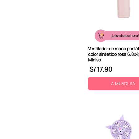
¡Llévatelo ahora
Ventilador de mano portáti
color sintético rosa 6.8x4
Miniso
S/
17
.
90
A MI BOLSA