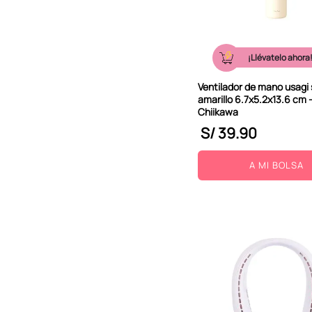
10
.
kuromi
¡Llévatelo ahora
Ventilador de mano usagi 
amarillo 6.7x5.2x13.6 cm 
Chiikawa
S/
39
.
90
A MI BOLSA