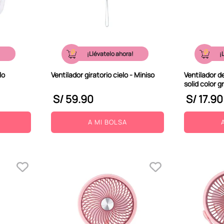
!
¡Llévatelo ahora!
¡
lo
Ventilador giratorio cielo - Miniso
Ventilador 
solid color g
S/
59
.
90
S/
17
.
90
A MI BOLSA