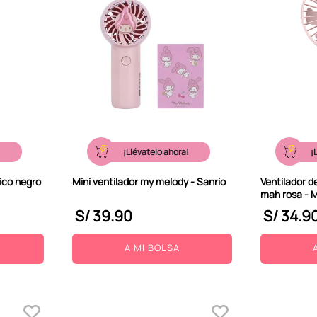
!
¡Llévatelo ahora!
¡
ico negro
Mini ventilador my melody - Sanrio
Ventilador d
mah rosa - M
S/
39
.
90
S/
34
.
9
A MI BOLSA