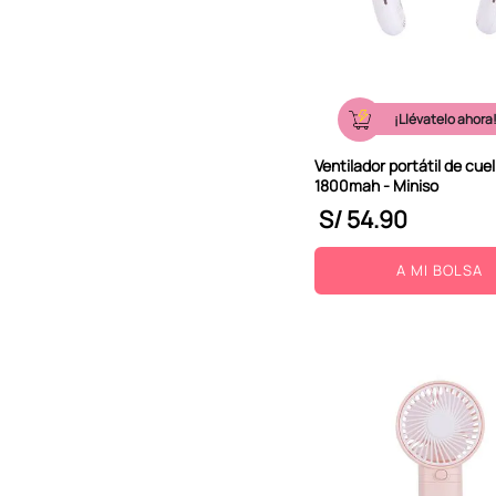
¡Llévatelo ahora
Ventilador portátil de cuel
1800mah - Miniso
S/
54
.
90
A MI BOLSA