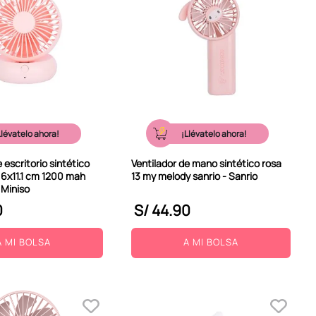
Llévatelo ahora!
¡Llévatelo ahora!
 escritorio sintético
Ventilador de mano sintético rosa
.6x11.1 cm 1200 mah
13 my melody sanrio - Sanrio
 Miniso
0
S/
44
.
90
A MI BOLSA
A MI BOLSA