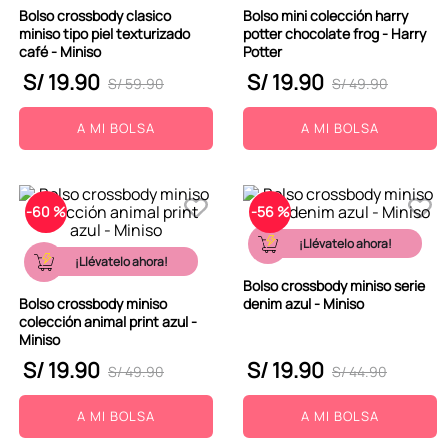
Bolso crossbody clasico
Bolso mini colección harry
miniso tipo piel texturizado
potter chocolate frog - Harry
café - Miniso
Potter
S/
19
.
90
S/
19
.
90
S/
59
.
90
S/
49
.
90
A MI BOLSA
A MI BOLSA
-
60 %
-
56 %
¡Llévatelo ahora!
¡Llévatelo ahora!
Bolso crossbody miniso serie
Bolso crossbody miniso
denim azul - Miniso
colección animal print azul -
Miniso
S/
19
.
90
S/
19
.
90
S/
49
.
90
S/
44
.
90
A MI BOLSA
A MI BOLSA