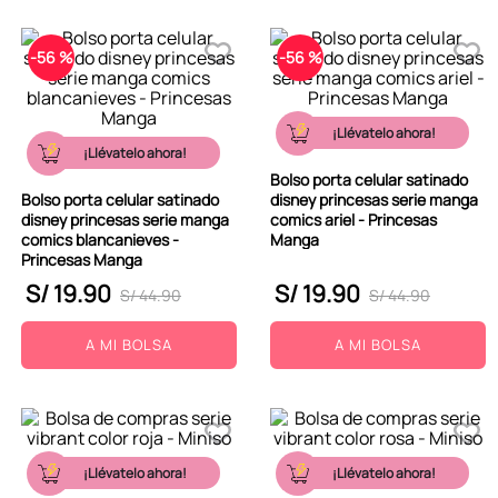
-
56 %
-
56 %
¡Llévatelo ahora!
¡Llévatelo ahora!
Bolso porta celular satinado
Bolso porta celular satinado
disney princesas serie manga
disney princesas serie manga
comics ariel - Princesas
comics blancanieves -
Manga
Princesas Manga
S/
19
.
90
S/
19
.
90
S/
44
.
90
S/
44
.
90
A MI BOLSA
A MI BOLSA
¡Llévatelo ahora!
¡Llévatelo ahora!