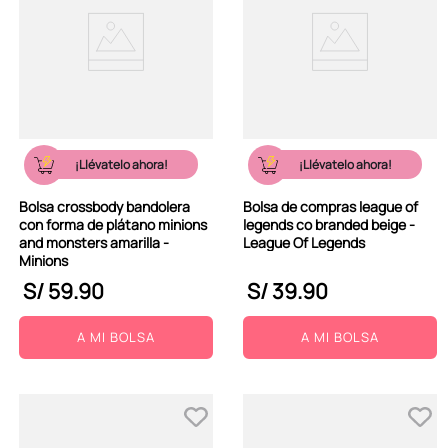
¡Llévatelo ahora!
¡Llévatelo ahora!
Bolsa crossbody bandolera
Bolsa de compras league of
con forma de plátano minions
legends co branded beige -
and monsters amarilla -
League Of Legends
Minions
S/
59
.
90
S/
39
.
90
A MI BOLSA
A MI BOLSA