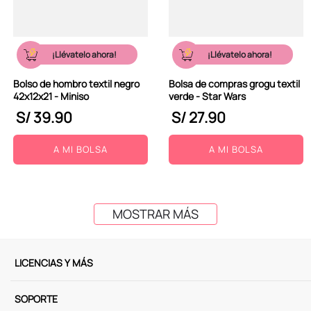
¡Llévatelo ahora!
¡Llévatelo ahora!
Bolso de hombro textil negro
Bolsa de compras grogu textil
42x12x21 - Miniso
verde - Star Wars
S/
39
.
90
S/
27
.
90
A MI BOLSA
A MI BOLSA
MOSTRAR MÁS
LICENCIAS Y MÁS
SOPORTE