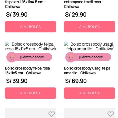
felpa azul 16x11x4.5 cm -
estampado textil rosa -
Chiikawa
Chiikawa
S/
39
.
90
S/
29
.
90
A MI BOLSA
A MI BOLSA
¡Llévatelo ahora!
¡Llévatelo ahora!
Bolso crossbody felpa rosa
Bolso crossbody usagi felpa
15x11x5 cm - Chiikawa
amarillo - Chiikawa
S/
39
.
90
S/
69
.
90
A MI BOLSA
A MI BOLSA