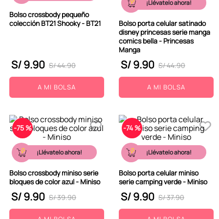
¡Llévatelo ahora!
9
.
peluche
Bolso crossbody pequeño
colección BT21 Shooky - BT21
Bolso porta celular satinado
10
.
kuromi
disney princesas serie manga
comics bella - Princesas
Manga
S/
9
.
90
S/
9
.
90
S/
44
.
90
S/
44
.
90
A MI BOLSA
A MI BOLSA
-
75 %
-
74 %
¡Llévatelo ahora!
¡Llévatelo ahora!
Bolso crossbody miniso serie
Bolso porta celular miniso
bloques de color azul - Miniso
serie camping verde - Miniso
S/
9
.
90
S/
9
.
90
S/
39
.
90
S/
37
.
90
A MI BOLSA
A MI BOLSA