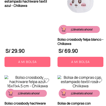
estampado hachiware textil
azul - Chiikawa
¡Llévatelo ahora!
Bolso crossbody felpa blanco -
Chiikawa
S/
29
.
90
S/
69
.
90
A MI BOLSA
A MI BOLSA
¡Llévatelo ahora!
¡Llévatelo ahora!
Bolso crossbody hachiware
Bolsa de compras con