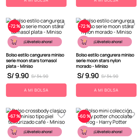
-
72 %
-
72 %
¡Llévatelo ahora!
¡Llévatelo ahora!
Bolso estilo cangurera miniso
Bolso estilo cangurera miniso
serie moon stars tornasol
serie moon stars nylon
plata - Miniso
morado - Miniso
S/
9
.
90
S/
9
.
90
S/
34
.
90
S/
34
.
90
A MI BOLSA
A MI BOLSA
-
67 %
-
60 %
¡Llévatelo ahora!
¡Llévatelo ahora!