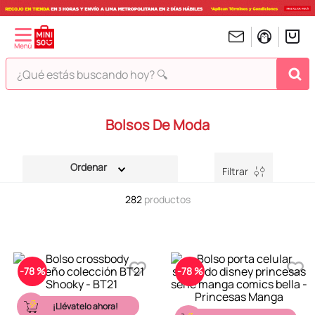
¿Qué estás buscando hoy? 🔍
TÉRMINOS MÁS BUSCADOS
Bolsos De Moda
1
.
peluches
2
.
hello kitty
Filtrar
3
.
bt21s
282
productos
4
.
chiikawas
5
.
my melody
6
.
harry potter
-
78 %
-
78 %
7
.
tomatodo
8
.
stitch
¡Llévatelo ahora!