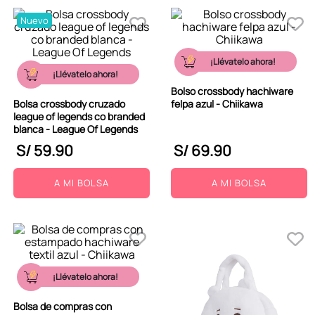
Nuevo
¡Llévatelo ahora!
¡Llévatelo ahora!
Bolso crossbody hachiware
Bolsa crossbody cruzado
felpa azul - Chiikawa
league of legends co branded
blanca - League Of Legends
S/
59
.
90
S/
69
.
90
A MI BOLSA
A MI BOLSA
¡Llévatelo ahora!
Bolsa de compras con