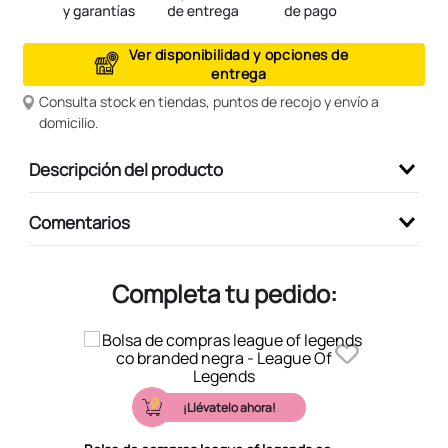
9
.
peluche
Ver disponibilidad y opciones de
10
.
kuromi
entrega
Consulta stock en tiendas, puntos de recojo y envío a
domicilio.
Descripción del producto
Comentarios
Completa tu pedido:
¡Llévatelo ahora!