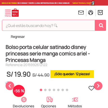
¿Qué estás buscando hoy? 🔍
Regresar
TÉRMINOS MÁS BUSCADOS
Bolso porta celular satinado disney
1
.
peluches
princesas serie manga comics ariel -
2
.
hello kitty
Princesas Manga
3
.
bt21s
Referencia
:
2015992612122
4
.
chiikawas
S/
19
.
90
12
S/
44
.
90
5
.
my melody
6
.
harry potter
-
56 %
7
.
tomatodo
8
.
stitch