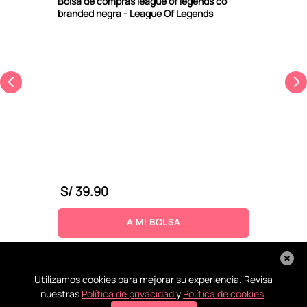
Bolsa de compras league of legends co
branded negra - League Of Legends
S/
39
.
90
A MI BOLSA
Utilizamos cookies para mejorar su experiencia. Revisa
nuestras
Política de privacidad
y
Política de cookies
.