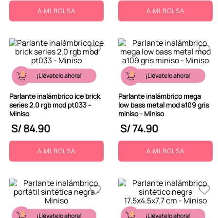
A MI BOLSA
A MI BOLSA
¡Llévatelo ahora!
¡Llévatelo ahora!
Parlante inalámbrico ice brick
Parlante inalámbrico mega
series 2.0 rgb mod pt033 -
low bass metal mod a109 gris
Miniso
miniso - Miniso
S/
84
.
90
S/
74
.
90
A MI BOLSA
A MI BOLSA
¡Llévatelo ahora!
¡Llévatelo ahora!