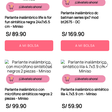
¡Llévatelo ahora!
¡Llévatelo ahora!
Parlante inalámbrico dc
Parlante inalámbrico life is for
batman series ipx7 mod
fun sintética negra 24x7x5.5
bt2675 - DC
cm - Miniso
S/
89
.
90
S/
169
.
90
A MI BOLSA
A MI BOLSA
¡Llévatelo ahora!
¡Llévatelo ahora!
Parlante inalámbrico con
Parlante inalámbrico sintético
micrófono sintéticos negros 2
lila 4.7x3.9 cm - Miniso
piezas - Miniso
S/
99
.
90
S/
59
.
90