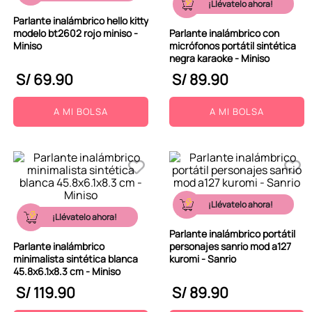
¡Llévatelo ahora!
9
.
peluche
Parlante inalámbrico hello kitty
modelo bt2602 rojo miniso -
Parlante inalámbrico con
10
.
kuromi
Miniso
micrófonos portátil sintética
negra karaoke - Miniso
S/
69
.
90
S/
89
.
90
A MI BOLSA
A MI BOLSA
¡Llévatelo ahora!
¡Llévatelo ahora!
Parlante inalámbrico portátil
Parlante inalámbrico
personajes sanrio mod a127
minimalista sintética blanca
kuromi - Sanrio
45.8x6.1x8.3 cm - Miniso
S/
119
.
90
S/
89
.
90