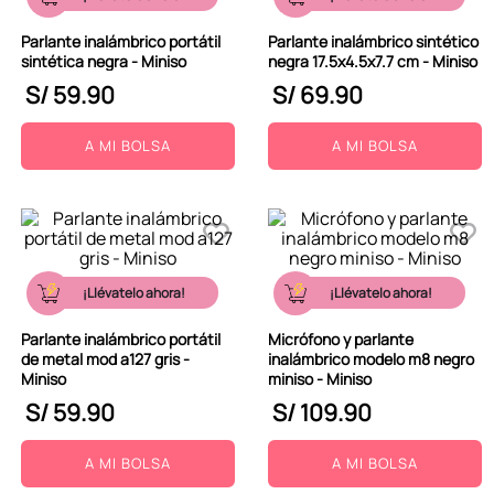
Parlante inalámbrico portátil
Parlante inalámbrico sintético
sintética negra - Miniso
negra 17.5x4.5x7.7 cm - Miniso
S/
59
.
90
S/
69
.
90
A MI BOLSA
A MI BOLSA
¡Llévatelo ahora!
¡Llévatelo ahora!
Parlante inalámbrico portátil
Micrófono y parlante
de metal mod a127 gris -
inalámbrico modelo m8 negro
Miniso
miniso - Miniso
S/
59
.
90
S/
109
.
90
A MI BOLSA
A MI BOLSA