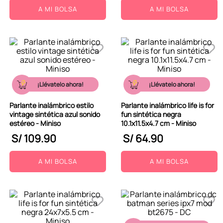
A MI BOLSA
A MI BOLSA
¡Llévatelo ahora!
¡Llévatelo ahora!
Parlante inalámbrico estilo
Parlante inalámbrico life is for
vintage sintética azul sonido
fun sintética negra
estéreo - Miniso
10.1x11.5x4.7 cm - Miniso
S/
109
.
90
S/
64
.
90
A MI BOLSA
A MI BOLSA