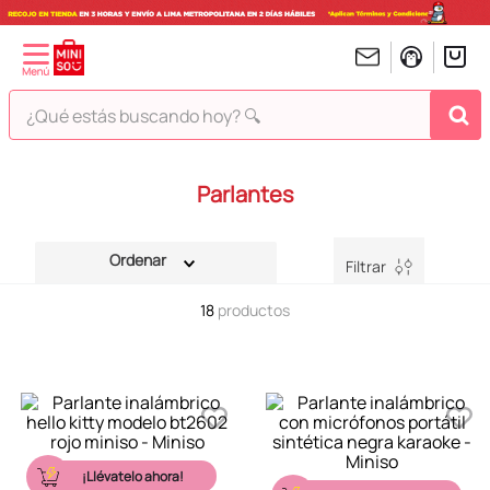
¿Qué estás buscando hoy? 🔍
TÉRMINOS MÁS BUSCADOS
Parlantes
1
.
peluches
2
.
hello kitty
Filtrar
3
.
bt21s
18
productos
4
.
chiikawas
5
.
my melody
6
.
harry potter
7
.
tomatodo
8
.
stitch
¡Llévatelo ahora!