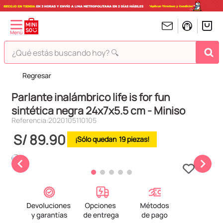
¿Qué estás buscando hoy? 🔍
Regresar
TÉRMINOS MÁS BUSCADOS
Parlante inalámbrico life is for fun
1
.
peluches
sintética negra 24x7x5.5 cm - Miniso
2
.
hello kitty
Referencia
:
2020105110105
3
.
bt21s
S/
89
.
90
19
4
.
chiikawas
5
.
my melody
6
.
tomatodo
7
.
harry potter
8
.
stitch