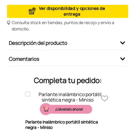
9
.
peluche
Ver disponibilidad y opciones de
entrega
10
.
kuromi
Consulta stock en tiendas, puntos de recojo y envío a
domicilio.
Descripción del producto
Comentarios
Completa tu pedido:
¡Llévatelo ahora!
Parlante inalámbrico portátil sintética
negra - Miniso