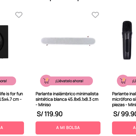
hora!
¡Llévatelo ahora!
¡L
fe is for fun
Parlante inalámbrico minimalista
Parlante in
1.5x4.7 cm -
sintética blanca 45.8x6.1x8.3 cm
micrófono si
- Miniso
piezas - Min
S/
119
.
90
S/
99
.
9
SA
A MI BOLSA
A