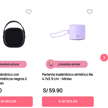
Par
ser
lévatelo ahora!
¡Llévatelo ahora!
alámbrico con
Parlante inalámbrico sintético lila
ntéticos negros 2
4.7x3.9 cm - Miniso
iso
0
S/
59
.
90
S
 MI BOLSA
A MI BOLSA