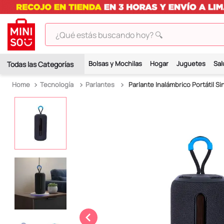
¿Qué estás buscando hoy? 🔍
TÉRMINOS MÁS BUSCADOS
Bolsas y Mochilas
Hogar
Juguetes
Sal
1
.
peluches
Tecnología
Parlantes
Parlante Inalámbrico Portátil Sin
2
.
hello kitty
3
.
bt21s
4
.
chiikawas
5
.
my melody
6
.
tomatodo
7
.
harry potter
8
.
stitch
9
.
peluche