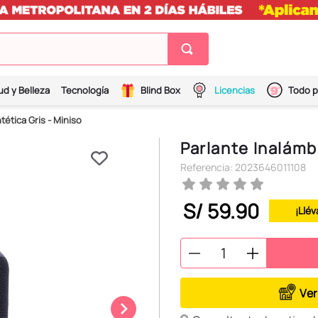
ud y Belleza
Tecnología
Blind Box
Licencias
Todo p
tética Gris - Miniso
Parlante Inalámbr
Referencia
:
2023646011108
S/
59
.
90
¡Llév
Ver