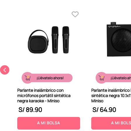
¡Llévatelo ahora!
¡Llévatelo a
Parlante inalámbrico con
Parlante inalámbrico li
micrófonos portátil sintética
sintética negra 10.1x1
negra karaoke - Miniso
Miniso
S/
89
.
90
S/
64
.
90
A MI BOLSA
A MI BOL