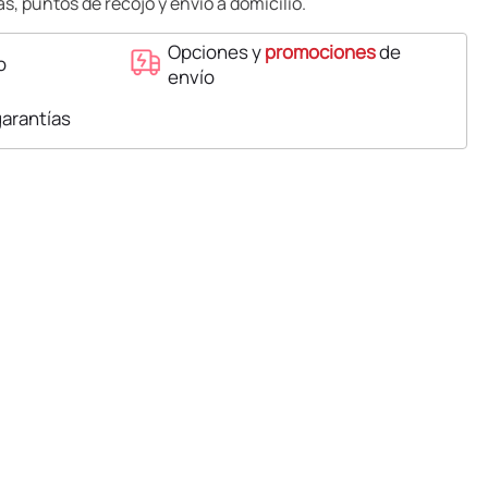
s, puntos de recojo y envío a domicilio.
Opciones y
promociones
de
o
envío
garantías