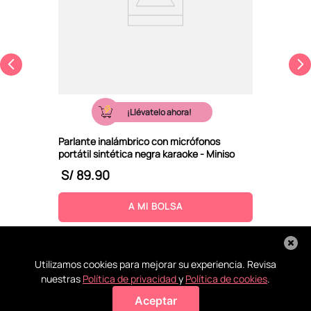
¡Llévatelo ahora!
Parlante inalámbrico con micrófonos
portátil sintética negra karaoke - Miniso
S/
89
.
90
A MI BOLSA
Utilizamos cookies para mejorar su experiencia. Revisa
nuestras
Política de privacidad
y
Política de cookies
.
Aceptar
Agregar a mi bolsa