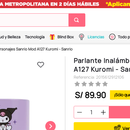
ud y Belleza
Tecnología
Blind Box
Licencias
Todo p
ersonajes Sanrio Mod A127 Kuromi - Sanrio
Parlante Inalámb
A127 Kuromi - Sa
Referencia
:
2015612912106
S/
89
.
90
Ver