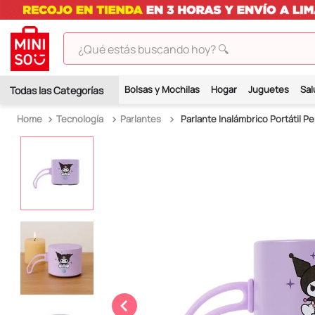
¿Qué estás buscando hoy? 🔍
TÉRMINOS MÁS BUSCADOS
Bolsas y Mochilas
Hogar
Juguetes
Sal
1
.
peluches
Tecnología
Parlantes
Parlante Inalámbrico Portátil P
2
.
hello kitty
3
.
bt21s
4
.
chiikawas
5
.
my melody
6
.
harry potter
7
.
tomatodo
8
.
stitch
9
.
peluche