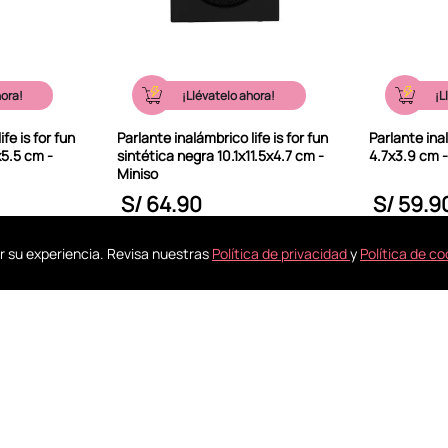
hora!
¡Llévatelo ahora!
¡L
fe is for fun
Parlante inalámbrico life is for fun
Parlante inal
x5.5 cm -
sintética negra 10.1x11.5x4.7 cm -
4.7x3.9 cm -
Miniso
S/
64
.
90
S/
59
.
9
SA
A MI BOLSA
A
r su experiencia. Revisa nuestras
Política de privacidad
y
Política de co
Conoce nuestras tiendas
La ayuda que
Visitanos
en tus compras
SERVICIOS
NOSOTROS