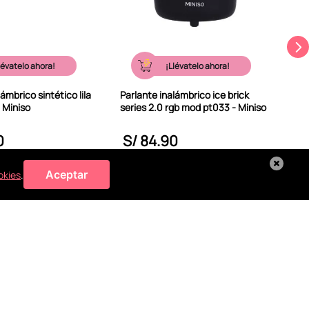
lévatelo ahora!
¡Llévatelo ahora!
ámbrico sintético lila
Parlante inalámbrico ice brick
 Miniso
series 2.0 rgb mod pt033 - Miniso
0
S/
84
.
90
S
 MI BOLSA
A MI BOLSA
Aceptar
okies
.
 necesitas
Todos tus pagos
son seguros
MÉTODOS DE PAGO