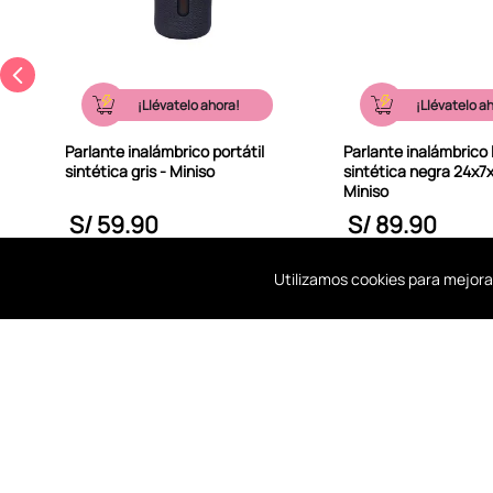
¡Llévatelo ahora!
¡Llévatelo a
Parlante inalámbrico portátil
Parlante inalámbrico li
sintética gris - Miniso
sintética negra 24x7
Miniso
S/
59
.
90
S/
89
.
90
A MI BOLSA
A MI BOL
Utilizamos cookies para mejora
Recoge en tienda
en 3 horas y gratis.
SECCIONES
SOPORTE