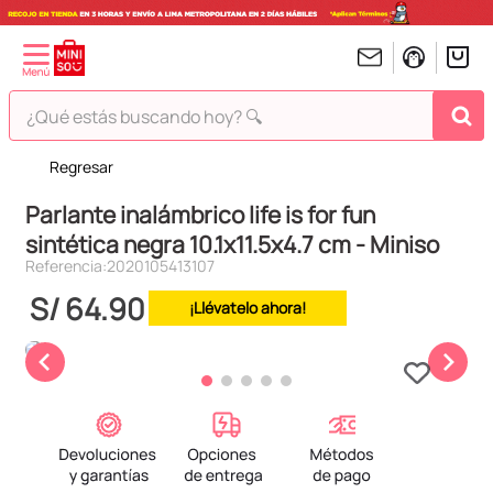
¿Qué estás buscando hoy? 🔍
Regresar
TÉRMINOS MÁS BUSCADOS
Parlante inalámbrico life is for fun
1
.
peluches
sintética negra 10.1x11.5x4.7 cm - Miniso
2
.
hello kitty
Referencia
:
2020105413107
3
.
bt21s
S/
64
.
90
¡Llévatelo ahora!
4
.
chiikawas
5
.
my melody
6
.
harry potter
7
.
tomatodo
8
.
stitch