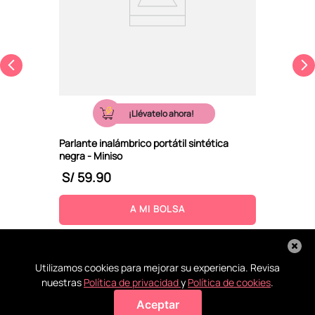
¡Llévatelo ahora!
Parlante inalámbrico portátil sintética
negra - Miniso
S/
59
.
90
A MI BOLSA
Utilizamos cookies para mejorar su experiencia. Revisa
nuestras
Política de privacidad
y
Política de cookies
.
Aceptar
Agregar a mi bolsa