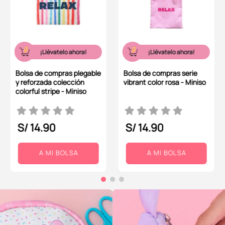
¡Llévatelo ahora!
¡Llévatelo ahora!
Bolsa de compras plegable
Bolsa de compras serie
y reforzada colección
vibrant color rosa - Miniso
colorful stripe - Miniso
S/
14
.
90
S/
14
.
90
A MI BOLSA
A MI BOLSA