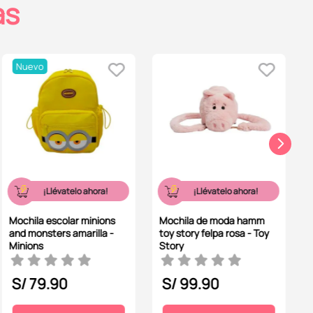
as
Nuevo
¡Llévatelo ahora!
¡Llévatelo ahora!
Mochila escolar minions
Mochila de moda hamm
and monsters amarilla -
toy story felpa rosa - Toy
Minions
Story
S/
79
.
90
S/
99
.
90