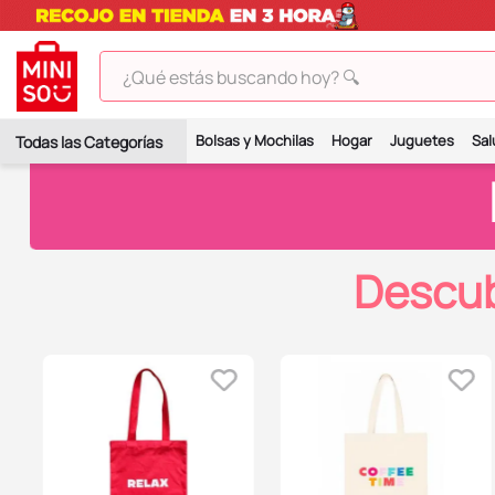
¿Qué estás buscando hoy? 🔍
TÉRMINOS MÁS BUSCADOS
Bolsas y Mochilas
Hogar
Juguetes
Sal
1
.
peluches
2
.
hello kitty
3
.
bt21s
Descub
4
.
chiikawas
5
.
my melody
6
.
harry potter
7
.
tomatodo
8
.
stitch
9
.
peluche