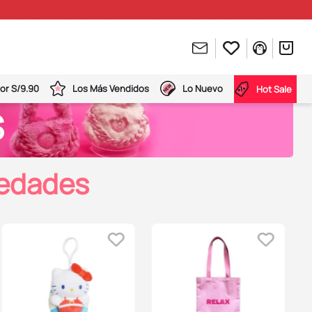
or S/9.90
Los Más Vendidos
Lo Nuevo
Hot Sale
S
vedades