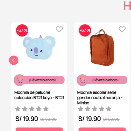
H
-
67 %
-
67 %
¡Llévatelo ahora!
¡Llévatelo ahora!
Mochila de peluche
Mochila escolar serie
colección BT21 koya - BT21
gender neutral naranja -
Miniso
S/
19
.
90
S/
19
.
90
S/
59
.
90
S/
59
.
90