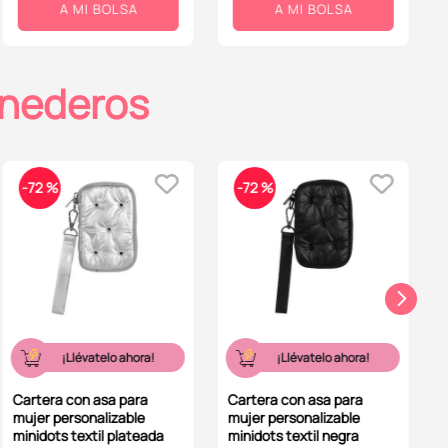
A MI BOLSA
A MI BOLSA
onederos
-
72 %
-
72 %
¡Llévatelo ahora!
¡Llévatelo ahora!
Cartera con asa para
Cartera con asa para
mujer personalizable
mujer personalizable
minidots textil plateada
minidots textil negra