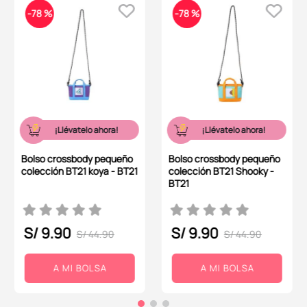
-
78 %
-
78 %
¡Llévatelo ahora!
¡Llévatelo ahora!
Bolso crossbody pequeño
Bolso crossbody pequeño
colección BT21 koya - BT21
colección BT21 Shooky -
BT21
S/
9
.
90
S/
9
.
90
S/
44
.
90
S/
44
.
90
A MI BOLSA
A MI BOLSA