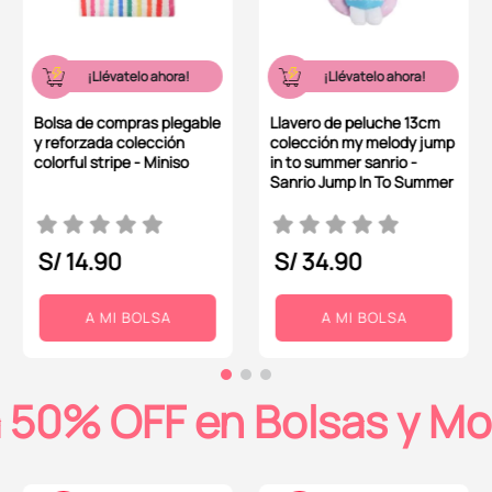
¡Llévatelo ahora!
¡Llévatelo ahora!
Bolsa de compras plegable
Llavero de peluche 13cm
y reforzada colección
colección my melody jump
colorful stripe - Miniso
in to summer sanrio -
Sanrio Jump In To Summer
S/
14
.
90
S/
34
.
90
A MI BOLSA
A MI BOLSA
 50% OFF en Bolsas y Mo