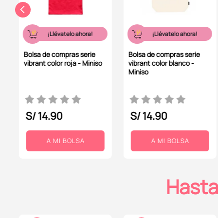
10
.
kuromi
¡Llévatelo ahora!
¡Llévatelo ahora!
Bolsa de compras serie
Bolsa de compras serie
vibrant color roja - Miniso
vibrant color blanco -
Miniso
S/
14
.
90
S/
14
.
90
A MI BOLSA
A MI BOLSA
Hasta