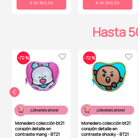
A MI BOLSA
A MI BOLSA
Hasta 5
-
72 %
-
72 %
¡Llévatelo ahora!
¡Llévatelo ahora!
Monedero colección bt21
Monedero colección bt21
corazón detalle en
corazón detalle en
contraste mang - BT21
contraste shooky - BT21