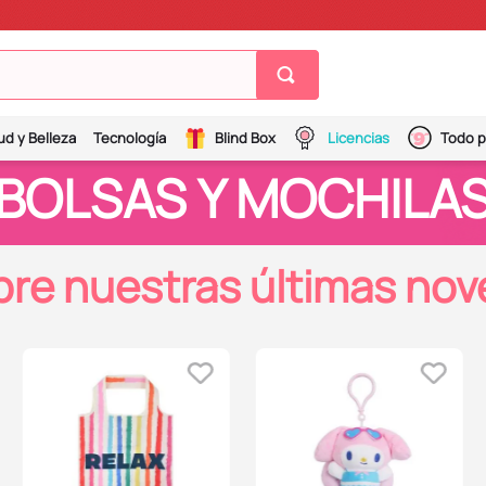
ud y Belleza
Tecnología
Blind Box
Licencias
Todo p
BOLSAS Y MOCHILA
re nuestras últimas no