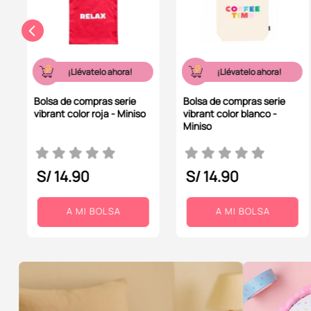
¡Llévatelo ahora!
¡Llévatelo ahora!
Bolsa de compras serie
Bolsa de compras serie
vibrant color roja - Miniso
vibrant color blanco -
Miniso
S/
14
.
90
S/
14
.
90
A MI BOLSA
A MI BOLSA