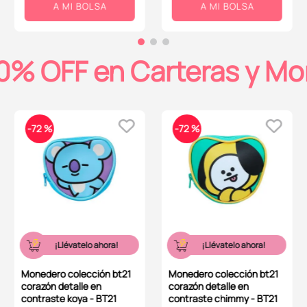
A MI BOLSA
A MI BOLSA
0% OFF en Carteras y M
-
72 %
-
72 %
¡Llévatelo ahora!
¡Llévatelo ahora!
Monedero colección bt21
Monedero colección bt21
corazón detalle en
corazón detalle en
contraste koya - BT21
contraste chimmy - BT21