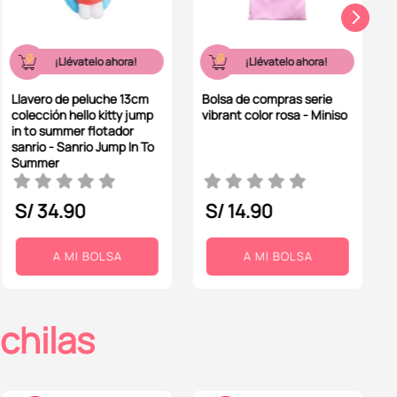
¡Llévatelo ahora!
¡Llévatelo ahora!
Llavero de peluche 13cm
Bolsa de compras serie
colección hello kitty jump
vibrant color rosa - Miniso
in to summer flotador
sanrio - Sanrio Jump In To
Summer
S/
34
.
90
S/
14
.
90
A MI BOLSA
A MI BOLSA
chilas