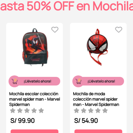
asta 50% OFF en Mochil
¡Llévatelo ahora!
¡Llévatelo ahora!
Mochila escolar colección
Mochila de moda
marvel spider man - Marvel
colección marvel spider
Spiderman
man - Marvel Spiderman
S/
99
.
90
S/
54
.
90