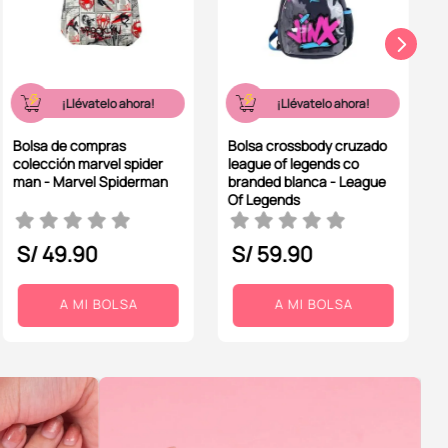
¡Llévatelo ahora!
¡Llévatelo ahora!
Bolsa de compras
Bolsa crossbody cruzado
colección marvel spider
league of legends co
man - Marvel Spiderman
branded blanca - League
Of Legends
S/
49
.
90
S/
59
.
90
A MI BOLSA
A MI BOLSA