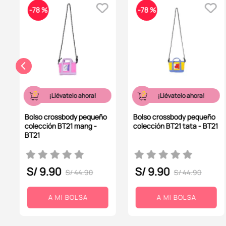
-
78 %
-
78 %
¡Llévatelo ahora!
¡Llévatelo ahora!
Bolso crossbody pequeño
Bolso crossbody pequeño
colección BT21 mang -
colección BT21 tata - BT21
BT21
S/
9
.
90
S/
9
.
90
S/
44
.
90
S/
44
.
90
A MI BOLSA
A MI BOLSA