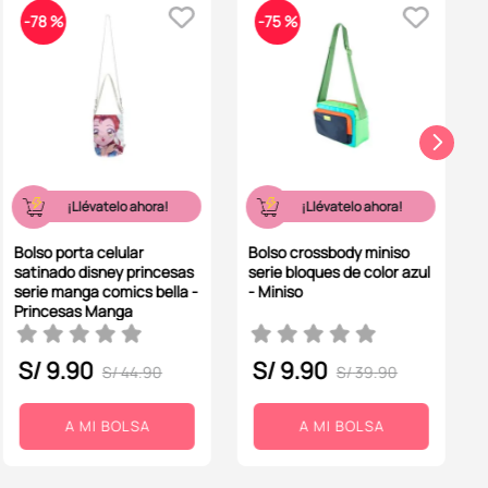
-
78 %
-
75 %
¡Llévatelo ahora!
¡Llévatelo ahora!
Bolso porta celular
Bolso crossbody miniso
satinado disney princesas
serie bloques de color azul
serie manga comics bella -
- Miniso
Princesas Manga
S/
9
.
90
S/
9
.
90
S/
44
.
90
S/
39
.
90
A MI BOLSA
A MI BOLSA