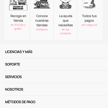
Recoge en
Conoce
La ayuda
Todos tus
tienda
nuestras
que
pagos
en 3 horas y
tiendas
necesitas
son seguros
gratis.
Visitanos
en tus
compras
LICENCIAS Y MÁS
SOPORTE
SERVICIOS
NOSOTROS
MÉTODOS DE PAGO