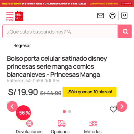
¿Qué estás buscando hoy? 🔍
Regresar
TÉRMINOS MÁS BUSCADOS
Bolso porta celular satinado disney
1
.
peluches
princesas serie manga comics
2
.
hello kitty
blancanieves - Princesas Manga
3
.
bt21s
Referencia
:
2015992610104
4
.
chiikawas
S/
19
.
90
10
S/
44
.
90
5
.
my melody
6
.
tomatodo
-
56 %
7
.
harry potter
8
.
stitch