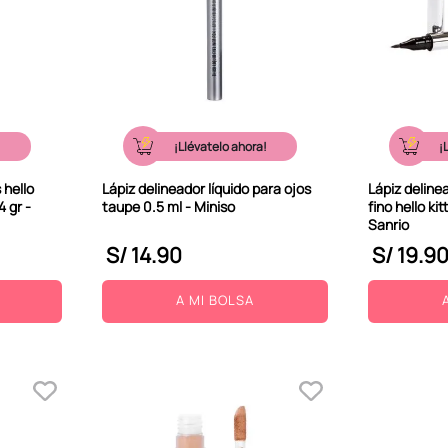
!
¡Llévatelo ahora!
¡
 hello
Lápiz delineador líquido para ojos
Lápiz deline
4 gr -
taupe 0.5 ml - Miniso
fino hello kit
Sanrio
S/
14
.
90
S/
19
.
9
A MI BOLSA