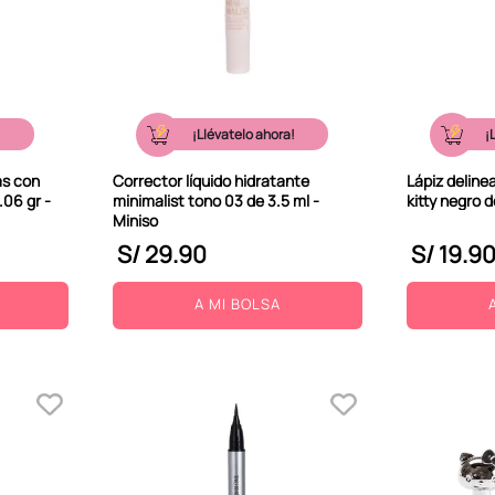
!
¡Llévatelo ahora!
¡
as con
Corrector líquido hidratante
Lápiz deline
.06 gr -
minimalist tono 03 de 3.5 ml -
kitty negro d
Miniso
S/
29
.
90
S/
19
.
9
A MI BOLSA