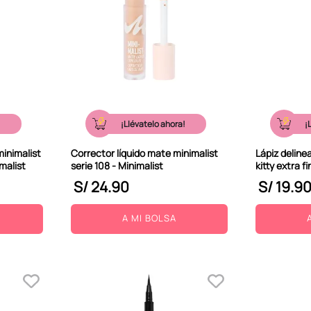
!
¡Llévatelo ahora!
¡
minimalist
Corrector líquido mate minimalist
Lápiz deline
malist
serie 108 - Minimalist
kitty extra f
S/
24
.
90
S/
19
.
9
A MI BOLSA