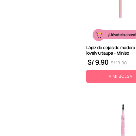
¡Llévatelo ahora
Lápiz de cejas de madera
lovely u taupe - Miniso
S/
9
.
90
S/
19
.
90
A MI BOLSA