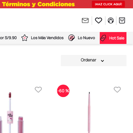
or S/9.90
Los Más Vendidos
Lo Nuevo
Hot Sale
-
60 %