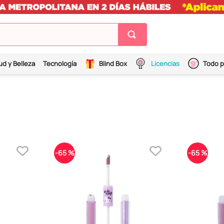
ud y Belleza
Tecnología
Blind Box
Licencias
Todo p
-
65 %
-
65 %