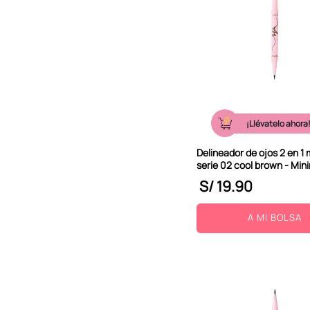
¡Llévatelo ahora
Delineador de ojos 2 en 1 
serie 02 cool brown - Mini
S/
19
.
90
A MI BOLSA