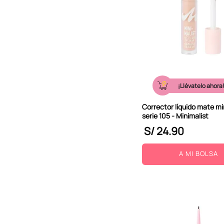
¡Llévatelo ahora
Corrector líquido mate mi
serie 105 - Minimalist
S/
24
.
90
A MI BOLSA