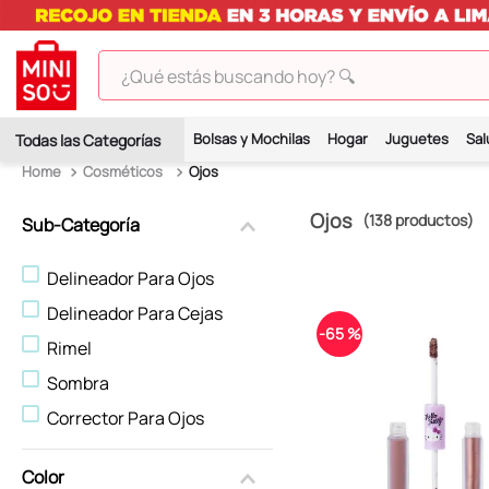
¿Qué estás buscando hoy? 🔍
TÉRMINOS MÁS BUSCADOS
Bolsas y Mochilas
Hogar
Juguetes
Sal
1
.
peluches
Cosméticos
Ojos
2
.
hello kitty
Ojos
138
productos
Sub-Categoría
3
.
bt21s
4
.
chiikawas
Delineador Para Ojos
5
.
my melody
Delineador Para Cejas
-
65 %
Rimel
6
.
harry potter
Sombra
7
.
tomatodo
Corrector Para Ojos
8
.
stitch
9
.
peluche
Color