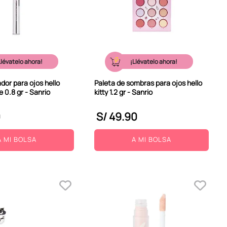
Llévatelo ahora!
¡Llévatelo ahora!
ador para ojos hello
Paleta de sombras para ojos hello
e 0.8 gr - Sanrio
kitty 1.2 gr - Sanrio
0
S/
49
.
90
A MI BOLSA
A MI BOLSA