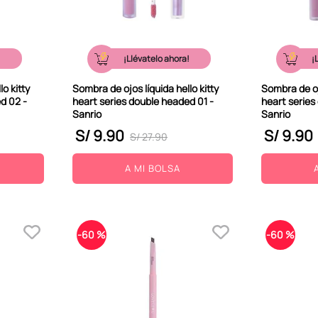
!
¡Llévatelo ahora!
¡
o kitty
Sombra de ojos líquida hello kitty
Sombra de ojo
d 02 -
heart series double headed 01 -
heart series
Sanrio
Sanrio
S/
9
.
90
S/
9
.
90
S/
27
.
90
A MI BOLSA
-
60 %
-
60 %