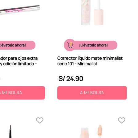
Llévatelo ahora!
¡Llévatelo ahora!
ador para ojos extra
Corrector líquido mate minimalist
ty edición limitada -
serie 101 - Minimalist
0
S/
24
.
90
A MI BOLSA
A MI BOLSA