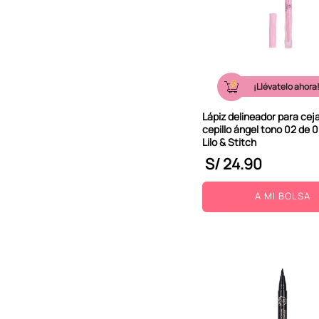
¡Llévatelo ahora
Lápiz delineador para cej
cepillo ángel tono 02 de 0
Lilo & Stitch
S/
24
.
90
A MI BOLSA