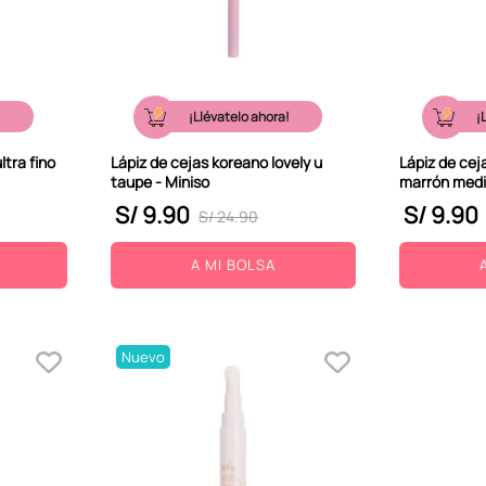
!
¡Llévatelo ahora!
¡
ltra fino
Lápiz de cejas koreano lovely u
Lápiz de cej
taupe - Miniso
marrón medi
S/
9
.
90
S/
9
.
90
S/
24
.
90
A MI BOLSA
Nuevo