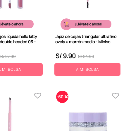
Llévatelo ahora!
¡Llévatelo ahora!
s líquida hello kitty
Lápiz de cejas triangular ultrafino
 double headed 03 -
lovely u marrón medio - Miniso
S/
9
.
90
S/
27
.
90
S/
24
.
90
A MI BOLSA
A MI BOLSA
-
60 %