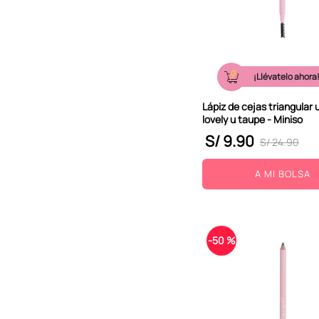
¡Llévatelo ahora
Lápiz de cejas triangular u
lovely u taupe - Miniso
S/
9
.
90
S/
24
.
90
A MI BOLSA
-
50 %