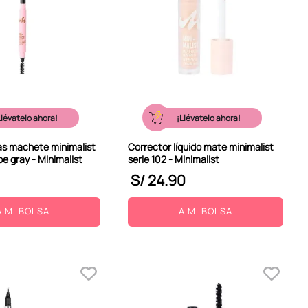
Llévatelo ahora!
¡Llévatelo ahora!
as machete minimalist
Corrector líquido mate minimalist
pe gray - Minimalist
serie 102 - Minimalist
S/
24
.
90
A MI BOLSA
A MI BOLSA