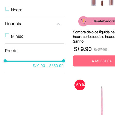
10
.
kuromi
Negro
¡Llévatelo ahora
Licencia
Sombra de ojos líquida hell
Miniso
heart series double heade
Sanrio
S/
9
.
90
S/
27
.
90
A MI BOLSA
S/ 9.00
–
S/ 50.00
-
60 %