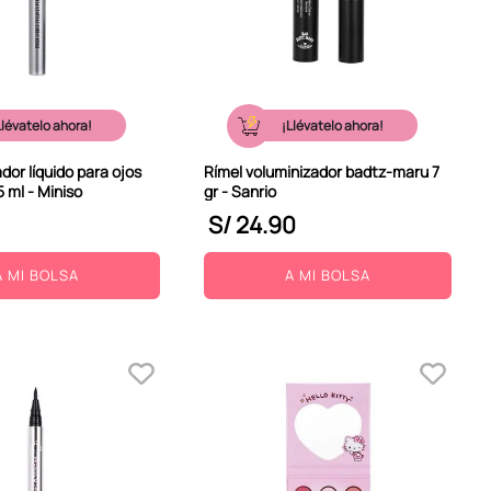
Llévatelo ahora!
¡Llévatelo ahora!
dor líquido para ojos
Rímel voluminizador badtz-maru 7
 ml - Miniso
gr - Sanrio
S/
24
.
90
A MI BOLSA
A MI BOLSA