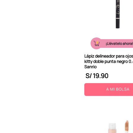
¡Llévatelo ahora
Lápiz delineador para ojos
kitty doble punta negro 0.
Sanrio
S/
19
.
90
A MI BOLSA