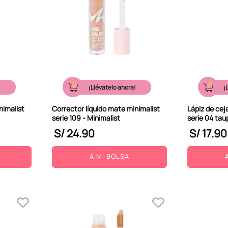
!
¡Llévatelo ahora!
¡
nimalist
Corrector líquido mate minimalist
Lápiz de cej
serie 109 - Minimalist
serie 04 tau
S/
24
.
90
S/
17
.
90
A MI BOLSA