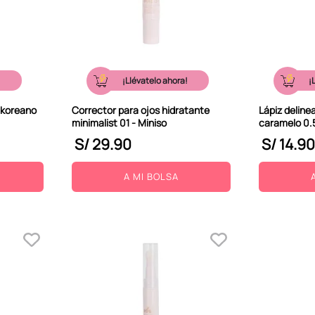
!
¡Llévatelo ahora!
¡
 koreano
Corrector para ojos hidratante
Lápiz delinea
minimalist 01 - Miniso
caramelo 0.5
S/
29
.
90
S/
14
.
90
A MI BOLSA