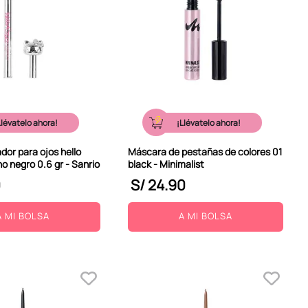
Llévatelo ahora!
¡Llévatelo ahora!
ador para ojos hello
Máscara de pestañas de colores 01
ino negro 0.6 gr - Sanrio
black - Minimalist
0
S/
24
.
90
A MI BOLSA
A MI BOLSA