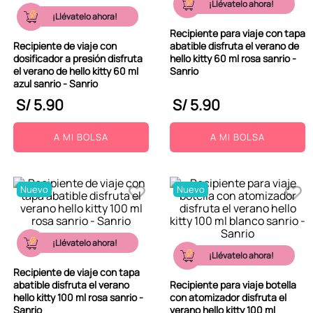
¡Llévatelo ahora!
9
.
peluche
¡Llévatelo ahora!
Recipiente para viaje con tapa
10
.
kuromi
Recipiente de viaje con
abatible disfruta el verano de
dosificador a presión disfruta
hello kitty 60 ml rosa sanrio -
el verano de hello kitty 60 ml
Sanrio
azul sanrio - Sanrio
S/
5
.
90
S/
5
.
90
A MI BOLSA
A MI BOLSA
Nuevo
Nuevo
¡Llévatelo ahora!
¡Llévatelo ahora!
Recipiente de viaje con tapa
abatible disfruta el verano
Recipiente para viaje botella
hello kitty 100 ml rosa sanrio -
con atomizador disfruta el
Sanrio
verano hello kitty 100 ml