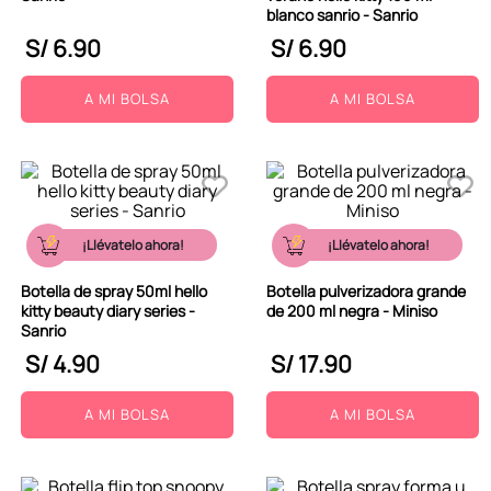
blanco sanrio - Sanrio
S/
6
.
90
S/
6
.
90
A MI BOLSA
A MI BOLSA
¡Llévatelo ahora!
¡Llévatelo ahora!
Botella de spray 50ml hello
Botella pulverizadora grande
kitty beauty diary series -
de 200 ml negra - Miniso
Sanrio
S/
4
.
90
S/
17
.
90
A MI BOLSA
A MI BOLSA