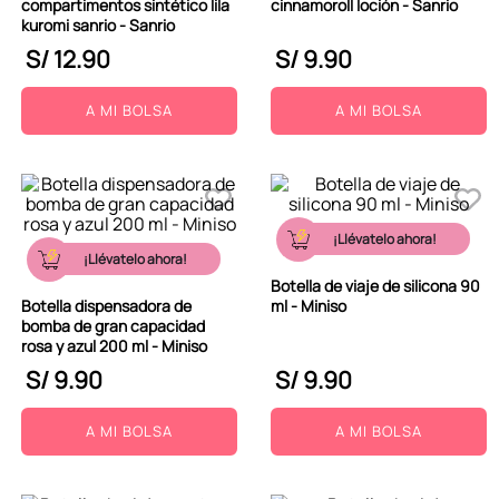
compartimentos sintético lila
cinnamoroll loción - Sanrio
kuromi sanrio - Sanrio
S/
12
.
90
S/
9
.
90
A MI BOLSA
A MI BOLSA
¡Llévatelo ahora!
¡Llévatelo ahora!
Botella de viaje de silicona 90
Botella dispensadora de
ml - Miniso
bomba de gran capacidad
rosa y azul 200 ml - Miniso
S/
9
.
90
S/
9
.
90
A MI BOLSA
A MI BOLSA