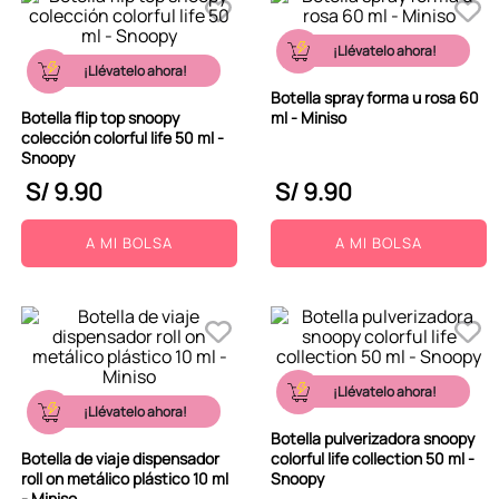
¡Llévatelo ahora!
¡Llévatelo ahora!
Botella spray forma u rosa 60
Botella flip top snoopy
ml - Miniso
colección colorful life 50 ml -
Snoopy
S/
9
.
90
S/
9
.
90
A MI BOLSA
A MI BOLSA
¡Llévatelo ahora!
¡Llévatelo ahora!
Botella pulverizadora snoopy
Botella de viaje dispensador
colorful life collection 50 ml -
roll on metálico plástico 10 ml
Snoopy
- Miniso