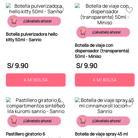
¡Llévatelo ahora!
¡Llévatelo ahora!
Botella pulverizadora hello
kitty 50ml - Sanrio
Botella de viaje con
dispensador (transparente)
50ml - Miniso
S/
9
.
90
S/
9
.
90
A MI BOLSA
A MI BOLSA
¡Llévatelo ahora!
¡Llévatelo ahora!
Pastillero giratorio 6
Botella de viaje spray 45 ml