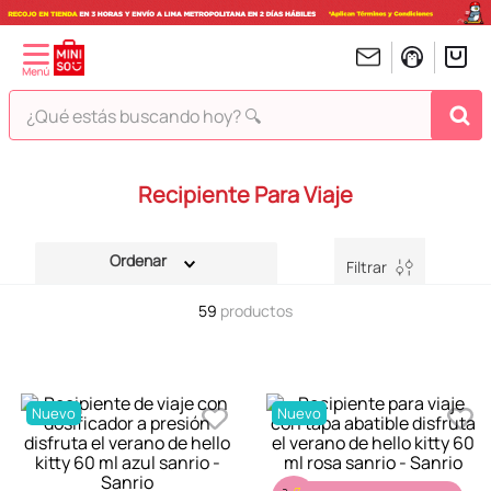
¿Qué estás buscando hoy? 🔍
TÉRMINOS MÁS BUSCADOS
Recipiente Para Viaje
1
.
peluches
2
.
hello kitty
Filtrar
3
.
bt21s
59
productos
4
.
chiikawas
5
.
my melody
6
.
harry potter
Nuevo
Nuevo
7
.
tomatodo
8
.
stitch