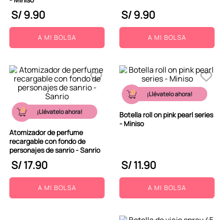
S/
9
.
90
S/
9
.
90
A MI BOLSA
A MI BOLSA
¡Llévatelo ahora!
¡Llévatelo ahora!
Botella roll on pink pearl series
- Miniso
Atomizador de perfume
recargable con fondo de
personajes de sanrio - Sanrio
S/
17
.
90
S/
11
.
90
A MI BOLSA
A MI BOLSA