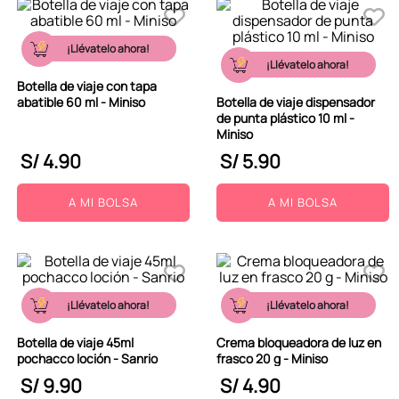
¡Llévatelo ahora!
¡Llévatelo ahora!
Botella de viaje con tapa
abatible 60 ml - Miniso
Botella de viaje dispensador
de punta plástico 10 ml -
Miniso
S/
4
.
90
S/
5
.
90
A MI BOLSA
A MI BOLSA
¡Llévatelo ahora!
¡Llévatelo ahora!
Botella de viaje 45ml
Crema bloqueadora de luz en
pochacco loción - Sanrio
frasco 20 g - Miniso
S/
9
.
90
S/
4
.
90