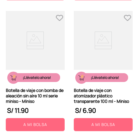
¡Llévatelo ahora!
¡Llévatelo ahora!
Botella de viaje con bomba de
Botella de viaje con
aleación sin aire 10 ml serie
atomizador plástico
miniso - Miniso
transparente 100 ml - Miniso
S/
11
.
90
S/
6
.
90
A MI BOLSA
A MI BOLSA