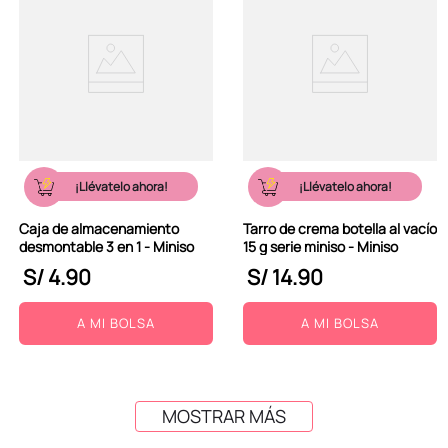
¡Llévatelo ahora!
¡Llévatelo ahora!
Caja de almacenamiento
Tarro de crema botella al vacío
desmontable 3 en 1 - Miniso
15 g serie miniso - Miniso
S/
4
.
90
S/
14
.
90
A MI BOLSA
A MI BOLSA
MOSTRAR MÁS