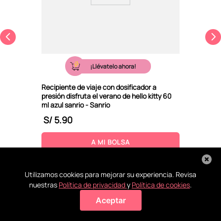
¡Llévatelo ahora!
Recipiente de viaje con dosificador a
presión disfruta el verano de hello kitty 60
ml azul sanrio - Sanrio
S/
5
.
90
A MI BOLSA
Utilizamos cookies para mejorar su experiencia. Revisa
nuestras
Política de privacidad
y
Política de cookies
.
Aceptar
Agregar a mi bolsa