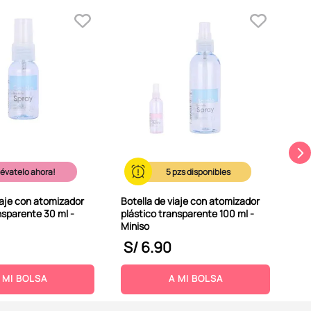
Bot
50m
lévatelo ahora!
5
iaje con atomizador
Botella de viaje con atomizador
nsparente 30 ml -
plástico transparente 100 ml -
Miniso
S/
6
.
90
S
 MI BOLSA
A MI BOLSA