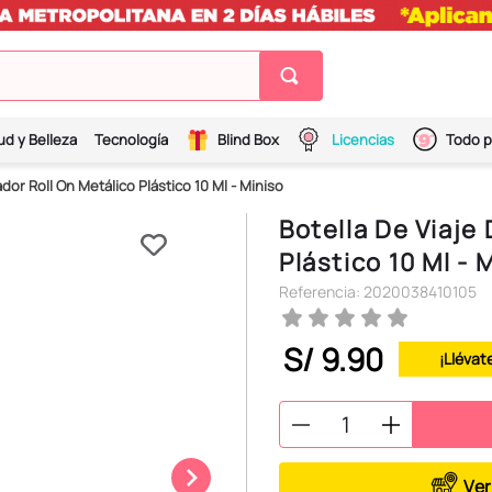
ud y Belleza
Tecnología
Blind Box
Licencias
Todo p
dor Roll On Metálico Plástico 10 Ml - Miniso
Botella De Viaje
Plástico 10 Ml - 
Referencia
:
2020038410105
S/
9
.
90
¡Llévat
Ver