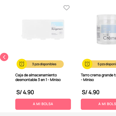
3
5
Caja de almacenamiento
Tarro crema grande 
desmontable 3 en 1 - Miniso
- Miniso
S/
4
.
90
S/
4
.
90
A MI BOLSA
A MI BOL