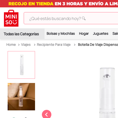
¿Qué estás buscando hoy? 🔍
TÉRMINOS MÁS BUSCADOS
Bolsas y Mochilas
Hogar
Juguetes
Sal
1
.
peluches
Viajes
Recipiente Para Viaje
Botella De Viaje Dispensa
2
.
hello kitty
3
.
bt21s
4
.
my melody
5
.
chiikawas
6
.
tomatodo
7
.
harry potter
8
.
kuromi
9
.
peluche