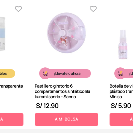
¡Llévatelo ahora!
¡L
transparente
Pastillero giratorio 6
Botella de v
compartimentos sintético lila
plástico tra
kuromi sanrio - Sanrio
Miniso
S/
12
.
90
S/
5
.
90
SA
A MI BOLSA
A