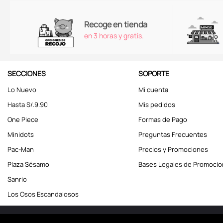
Recoge en tienda
en 3 horas y gratis.
SECCIONES
SOPORTE
Lo Nuevo
Mi cuenta
Hasta S/.9.90
Mis pedidos
One Piece
Formas de Pago
Minidots
Preguntas Frecuentes
Pac-Man
Precios y Promociones
Plaza Sésamo
Bases Legales de Promoci
Sanrio
Los Osos Escandalosos
Miniso Perú. Todos los d