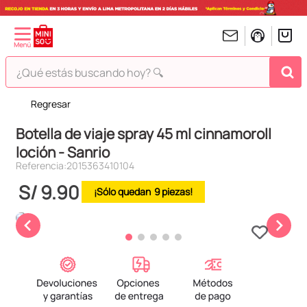
¿Qué estás buscando hoy? 🔍
Regresar
TÉRMINOS MÁS BUSCADOS
Botella de viaje spray 45 ml cinnamoroll
1
.
peluches
loción - Sanrio
2
.
hello kitty
Referencia
:
2015363410104
3
.
bt21s
S/
9
.
90
9
4
.
chiikawas
5
.
my melody
6
.
harry potter
7
.
tomatodo
8
.
stitch