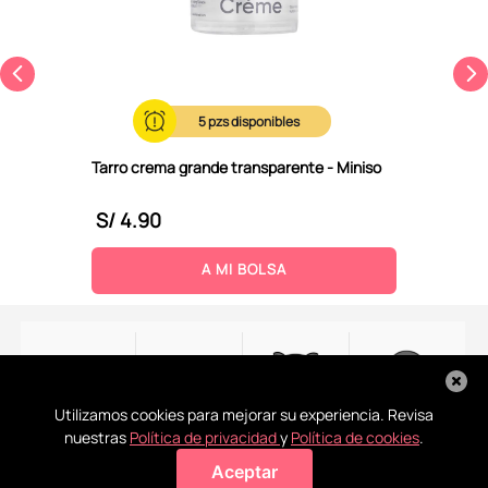
5
Tarro crema grande transparente - Miniso
S/
4
.
90
A MI BOLSA
Utilizamos cookies para mejorar su experiencia. Revisa
nuestras
Política de privacidad
y
Política de cookies
.
Recoge en
Conoce
La ayuda
Todos tus
Aceptar
tienda
nuestras
que
pagos
Agregar a mi bolsa